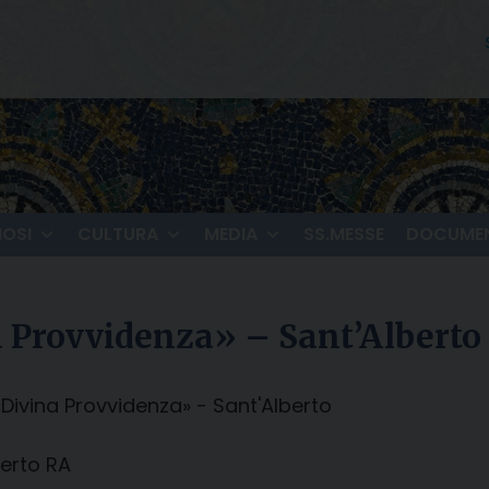
IOSI
CULTURA
MEDIA
SS.MESSE
DOCUMEN
a Provvidenza» – Sant’Alberto
 «Divina Provvidenza» - Sant'Alberto
berto RA