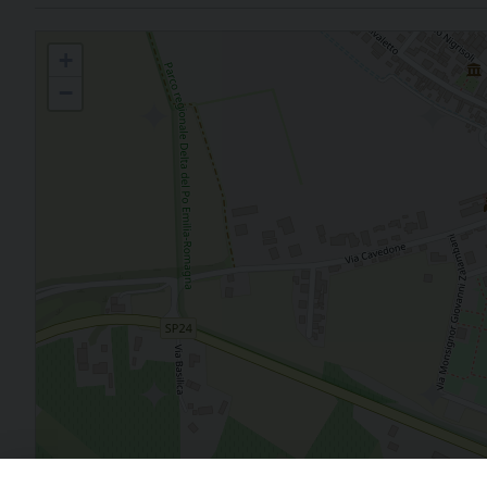
Scuola dell'Infanzia «Divina Provvidenza» - Sant'Alberto
+
−