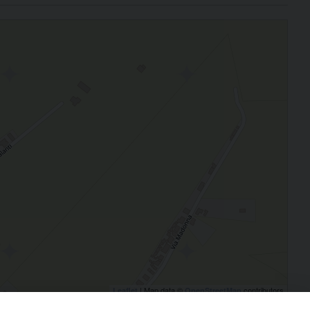
| Map data ©
contributors
Leaflet
OpenStreetMap