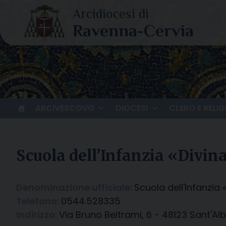
Skip
to
content
ARCIVESCOVO
DIOCESI
CLERO E RELIG
Scuola dell’Infanzia «Divin
Denominazione ufficiale:
Scuola dell'Infanzia
Telefono:
0544.528335
Indirizzo:
Via Bruno Beltrami, 6 - 48123 Sant'Al