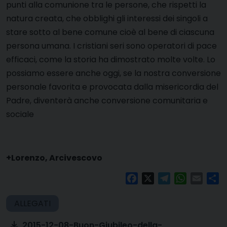
punti alla comunione tra le persone, che rispetti la
natura creata, che obblighi gli interessi dei singoli a
stare sotto al bene comune cioè al bene di ciascuna
persona umana. I cristiani seri sono operatori di pace
efficaci, come la storia ha dimostrato molte volte. Lo
possiamo essere anche oggi, se la nostra conversione
personale favorita e provocata dalla misericordia del
Padre, diventerà anche conversione comunitaria e
sociale
+Lorenzo, Arcivescovo
Facebook
X
Telegram
WhatsAp
Email
Co
2015-12-08-Buon-Giubileo-della-