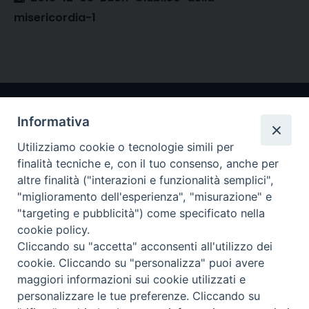
misericordia-1
Informativa
Utilizziamo cookie o tecnologie simili per
finalità tecniche e, con il tuo consenso, anche per
altre finalità ("interazioni e funzionalità semplici",
"miglioramento dell'esperienza", "misurazione" e
Arcidiocesi di Ravenna-Cervia
"targeting e pubblicità") come specificato nella
cookie policy.
CONTATTI
Cliccando su "accetta" acconsenti all'utilizzo dei
Piazza Arcivescovado, 1 48121- Ravenna
cookie. Cliccando su "personalizza" puoi avere
tel 0544.541655
maggiori informazioni sui cookie utilizzati e
curia@diocesiravennacervia.it
personalizzare le tue preferenze. Cliccando su