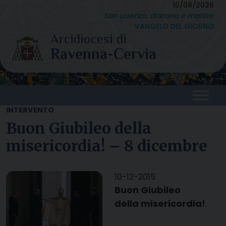
Skip
10/08/2026
San Lorenzo, diacono e martire
to
VANGELO DEL GIORNO
content
INTERVENTO
Buon Giubileo della
misericordia! – 8 dicembre
10-12-2015
Buon Giubileo
della misericordia!