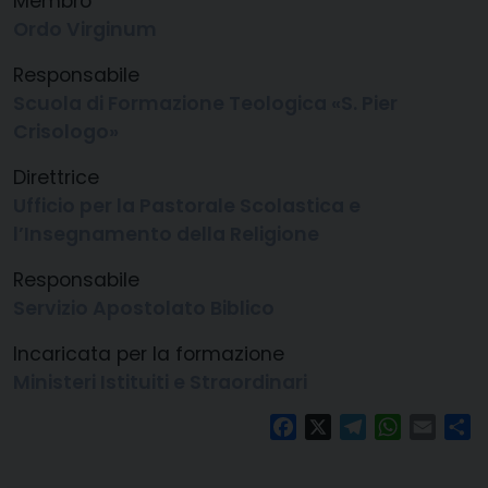
Membro
Ordo Virginum
Responsabile
Scuola di Formazione Teologica «S. Pier
Crisologo»
Direttrice
Ufficio per la Pastorale Scolastica e
l’Insegnamento della Religione
Responsabile
Servizio Apostolato Biblico
Incaricata
per la formazione
Ministeri Istituiti e Straordinari
Facebook
X
Telegram
WhatsAp
Email
C