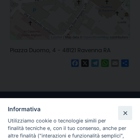
| Map data ©
contributors
Leaflet
OpenStreetMap
Piazza Duomo, 4 - 48121 Ravenna RA
Facebook
X
Telegram
WhatsApp
Email
Cond
Informativa
Utilizziamo cookie o tecnologie simili per
finalità tecniche e, con il tuo consenso, anche per
altre finalità ("interazioni e funzionalità semplici",