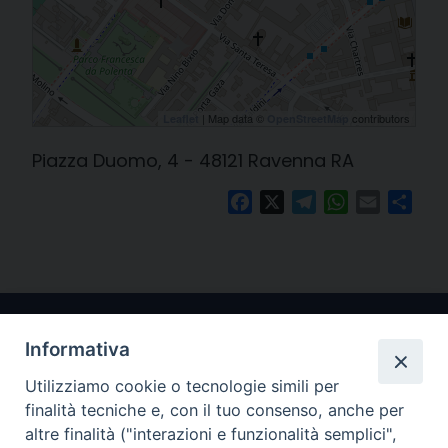
| Map data ©
contributors
Leaflet
OpenStreetMap
Piazza Duomo, 4 - 48121 Ravenna RA
Facebook
X
Telegram
WhatsApp
Email
Cond
Informativa
Utilizziamo cookie o tecnologie simili per
finalità tecniche e, con il tuo consenso, anche per
altre finalità ("interazioni e funzionalità semplici",