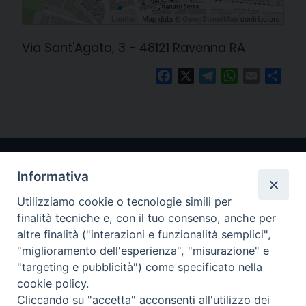
| Map data ©
contributors
Leaflet
OpenStreetMap
Via Sant'Agata, 3 - 48121 Ravenna RA
Facebook
X
Telegram
WhatsApp
Email
Cond
Informativa
Utilizziamo cookie o tecnologie simili per
finalità tecniche e, con il tuo consenso, anche per
altre finalità ("interazioni e funzionalità semplici",
"miglioramento dell'esperienza", "misurazione" e
Arcidiocesi di Ravenna-Cervia
"targeting e pubblicità") come specificato nella
cookie policy.
CONTATTI
Cliccando su "accetta" acconsenti all'utilizzo dei