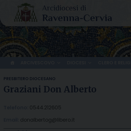
Skip
to
content
ARCIVESCOVO
DIOCESI
CLERO E RELIG
PRESBITERO DIOCESANO
Graziani Don Alberto
Telefono:
0544.212605
Email:
donalbertog@libero.it