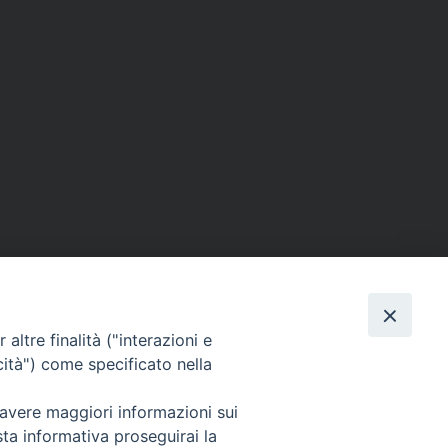
altre finalità ("interazioni e
cità") come specificato nella
Facebook
X
Telegram
WhatsAp
Email
C
 avere maggiori informazioni sui
sta informativa proseguirai la