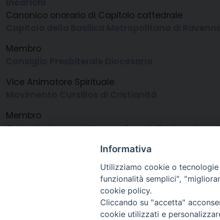
Incarichi
Canonico onorario di Capitolo cattedrale
Capitolo della Basilica Metropolitana di Ravenn
Membro
Consiglio Presbiterale Diocesano
Vice Animatore Spirituale
Movimento Cursillos di Cristianità
Membro
Commissione per le procedure della rimozione d
Assistente Spirituale
Informativa
Centro Italiano Femminile (C.I.F.)
Utilizziamo cookie o tecnologie s
funzionalità semplici", "miglior
cookie policy.
Cliccando su "accetta" acconsent
cookie utilizzati e personalizza