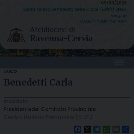
Skip
09/08/2026
Santa Teresa Benedetta della Croce (Edith) Stein,
to
vergine
content
VANGELO DEL GIORNO
LAICO
Benedetti Carla
Incarichi
Presidente
del Comitato Provinciale
Centro Italiano Femminile (C.I.F.)
Facebook
X
Telegram
WhatsAp
Email
C