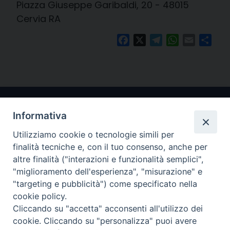
Piazza Giuseppe Garibaldi, 20 - 48015
Cervia RA
Facebook
X
Telegram
WhatsApp
Email
Cond
Informativa
Utilizziamo cookie o tecnologie simili per
finalità tecniche e, con il tuo consenso, anche per
altre finalità ("interazioni e funzionalità semplici",
"miglioramento dell'esperienza", "misurazione" e
Arcidiocesi di Ravenna-Cervia
"targeting e pubblicità") come specificato nella
cookie policy.
CONTATTI
Cliccando su "accetta" acconsenti all'utilizzo dei
Piazza Arcivescovado, 1 48121- Ravenna
cookie. Cliccando su "personalizza" puoi avere
tel 0544.541655