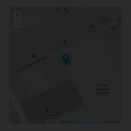
Capitolo della Concattedrale di Cervia
+
−
| Map data ©
contributors
Leaflet
OpenStreetMap