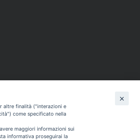
altre finalità ("interazioni e
cità") come specificato nella
Facebook
X
Telegram
WhatsAp
Email
C
 avere maggiori informazioni sui
sta informativa proseguirai la