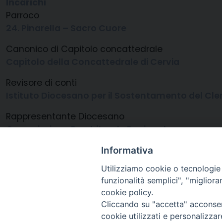
Incarichi
Parroco
24. Pinarella – Sacro Cuore
Canonico di Capitolo concattedrale
Capitolo della Concattedrale di Cervia
Revisore di conti
Istituto Diocesano per il Sostentamento del Cle
Rappresentante Diocesano
Commissione Presbiterale Regionale
Assistente Spirituale
Informativa
Consulta Diocesana delle Aggregazioni Laicali
Utilizziamo cookie o tecnologie s
funzionalità semplici", "miglior
cookie policy.
Cliccando su "accetta" acconsent
cookie utilizzati e personalizza