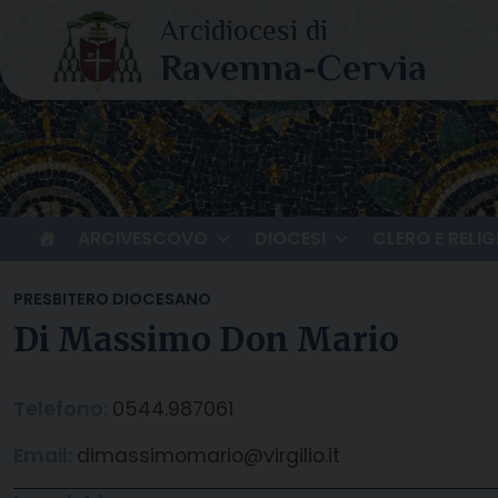
Skip
to
content
ARCIVESCOVO
DIOCESI
CLERO E RELIG
PRESBITERO DIOCESANO
Di Massimo Don Mario
Telefono:
0544.987061
Email:
dimassimomario@virgilio.it