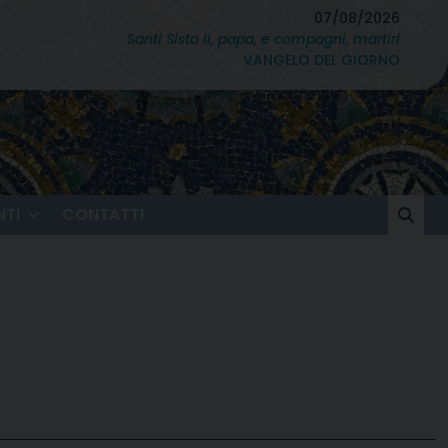
07/08/2026
Santi Sisto II, papa, e compagni, martiri
VANGELO DEL GIORNO
TI
CONTATTI