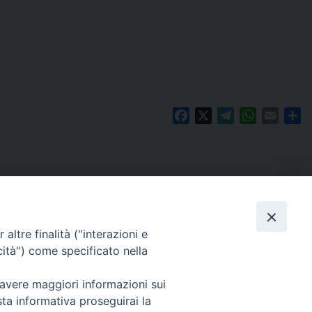
Facebook
X
Telegram
WhatsAp
Email
C
altre finalità ("interazioni e
cità") come specificato nella
 avere maggiori informazioni sui
Per segnalazioni tecniche e aggiornamenti:
sta informativa proseguirai la
webmaster@diocesiravennacervia.it