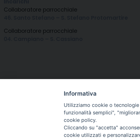
Incarichi
Collaboratore parrocchiale
46. Santo Stefano – S. Stefano Protomartire
Collaboratore parrocchiale
04. Campiano – S. Cassiano
Informativa
Utilizziamo cookie o tecnologie s
funzionalità semplici", "miglior
cookie policy.
Cliccando su "accetta" acconsent
Arcidiocesi di Ravenna-
cookie utilizzati e personalizza