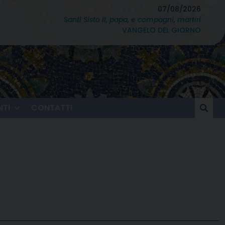
07/08/2026
Santi Sisto II, papa, e compagni, martiri
VANGELO DEL GIORNO
TI
CONTATTI