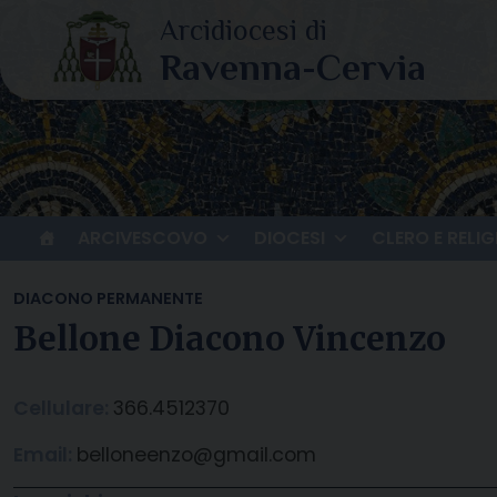
Skip
to
content
ARCIVESCOVO
DIOCESI
CLERO E RELIG
DIACONO PERMANENTE
Bellone Diacono Vincenzo
Cellulare:
366.4512370
Email:
belloneenzo@gmail.com