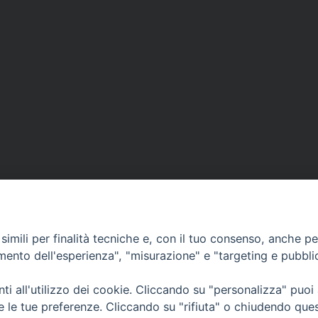
imili per finalità tecniche e, con il tuo consenso, anche per 
amento dell'esperienza", "misurazione" e "targeting e pubbli
i all'utilizzo dei cookie. Cliccando su "personalizza" puoi
CONTATTI
Cervia
re le tue preferenze. Cliccando su "rifiuta" o chiudendo que