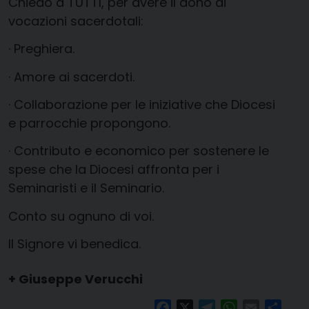
Chiedo a TUTTI, per avere il dono di
vocazioni sacerdotali:
· Preghiera.
· Amore ai sacerdoti.
· Collaborazione per le iniziative che Diocesi
e parrocchie propongono.
· Contributo e economico per sostenere le
spese che la Diocesi affronta per i
Seminaristi e il Seminario.
Conto su ognuno di voi.
Il Signore vi benedica.
+ Giuseppe Verucchi
Facebook
X
Telegram
WhatsApp
Email
Condi