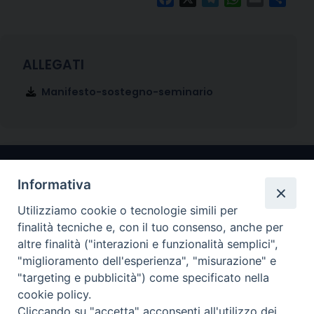
Manifesto-sostegno-seminario
Informativa
Utilizziamo cookie o tecnologie simili per
finalità tecniche e, con il tuo consenso, anche per
altre finalità ("interazioni e funzionalità semplici",
"miglioramento dell'esperienza", "misurazione" e
Arcidiocesi di Ravenna-Cervia
"targeting e pubblicità") come specificato nella
cookie policy.
CONTATTI
Cliccando su "accetta" acconsenti all'utilizzo dei