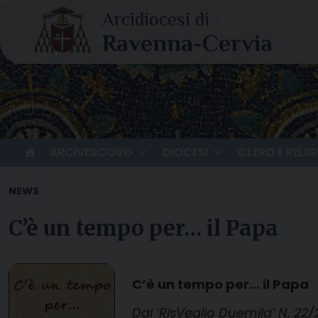
Skip
to
content
ARCIVESCOVO
DIOCESI
CLERO E RELIG
NEWS
C’è un tempo per… il Papa
C’è un tempo per… il Papa
Dal ‘RisVeglio Duemila’ N. 22/