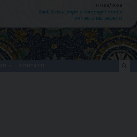
07/08/2026
Santi Sisto II, papa, e compagni, martiri
VANGELO DEL GIORNO
TI
CONTATTI