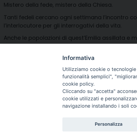
Mistero della fede, mistero della Chiesa.
Tanti fedeli cercano ogni settimana l’incontro co
l’interlocutore per gli interrogativi della vita.
Anche le popolazioni di quest’Emilia assillata e 
Nonostante tutto il Papa rimane punto di riferim
Informativa
Enrico Maria Saviotti
Utilizziamo cookie o tecnologie s
funzionalità semplici", "miglior
cookie policy.
Cliccando su "accetta" acconsent
cookie utilizzati e personalizza
navigazione installando i soli co
Arcidiocesi di Ravenna-
Personalizza