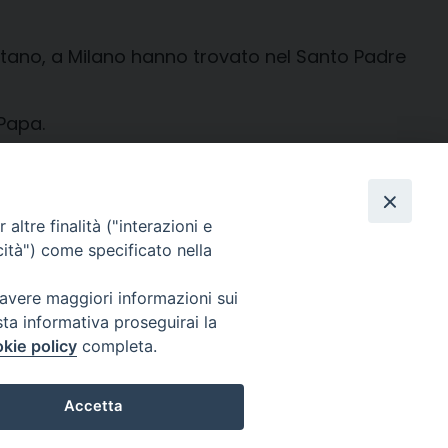
lontano, a Milano hanno trovato nel Santo Padre
 Papa.
altre finalità ("interazioni e
cità") come specificato nella
Facebook
X
Telegram
WhatsApp
Email
Condi
 avere maggiori informazioni sui
sta informativa proseguirai la
kie policy
completa.
Per segnalazioni tecniche e aggiornamenti:
webmaster@diocesiravennacervia.it
Accetta