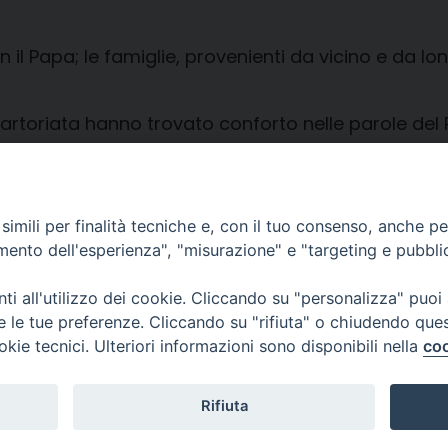
n il Papa; le famiglie, provenienti da vicino e da 
martoriata hanno trovato conforto nelle parole del
ento, sostegno, conforto: ci sarà un perché!
imili per finalità tecniche e, con il tuo consenso, anche per 
amento dell'esperienza", "misurazione" e "targeting e pubbli
i all'utilizzo dei cookie. Cliccando su "personalizza" puoi
re le tue preferenze. Cliccando su "rifiuta" o chiudendo que
okie tecnici. Ulteriori informazioni sono disponibili nella
coo
CONTATTI
Cervia
Piazza Arcivescovado, 1 48121- Ravenna
tel 0544.541655
Rifiuta
curia@diocesiravennacervia.it