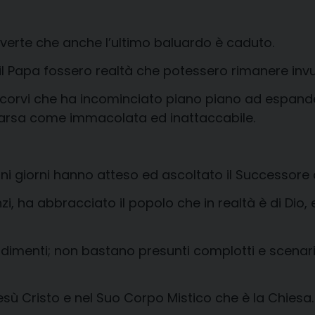
vverte che anche l’ultimo baluardo è caduto.
il Papa fossero realtà che potessero rimanere invul
 e di corvi che ha incominciato piano piano ad espa
pparsa come immacolata ed inattaccabile.
ni giorni hanno atteso ed ascoltato il Successore d
zi, ha abbracciato il popolo che in realtà è di Dio,
radimenti; non bastano presunti complotti e scenari
Gesù Cristo e nel Suo Corpo Mistico che è la Chiesa.