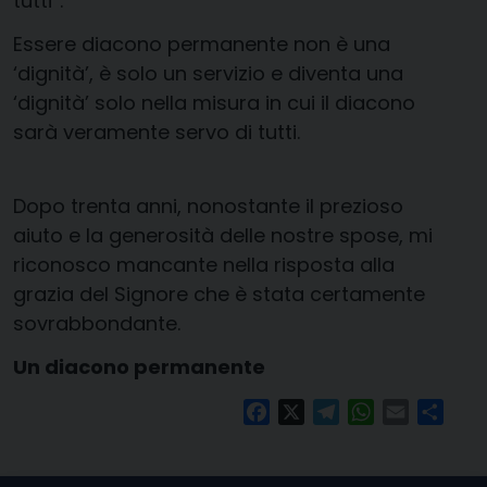
tutti”.
Essere diacono permanente non è una
‘dignità’, è solo un servizio e diventa una
‘dignità’ solo nella misura in cui il diacono
sarà veramente servo di tutti.
Dopo trenta anni, nonostante il prezioso
aiuto e la generosità delle nostre spose, mi
riconosco mancante nella risposta alla
grazia del Signore che è stata certamente
sovrabbondante.
Un diacono permanente
Facebook
X
Telegram
WhatsApp
Email
Condi