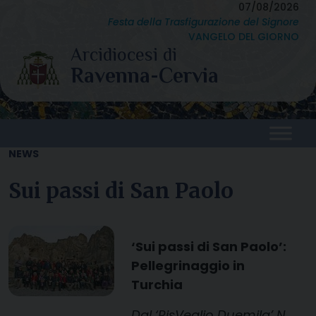
Skip
07/08/2026
Festa della Trasfigurazione del Signore
to
VANGELO DEL GIORNO
content
NEWS
Sui passi di San Paolo
‘Sui passi di San Paolo’:
Pellegrinaggio in
Turchia
Dal ‘RisVeglio Duemila’ N.