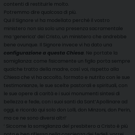
contenti di restituirle molto.
Potremmo dire qualcosa di più.
Qui il Signore vi ha modellato perché il vostro
ministero non sia solo una presenza sacramentale
ma ‘generica’ del Cristo, un ministero che andrebbe
bene ovunque. Il Signore invece vi ha dato una
configurazione a questa Chiesa
. Ne portate la
somiglianza: come fisicamente un figlio porta sempre
qualche tratto della madre, così voi, rispetto alla
Chiesa che vi ha accolto, formato e nutrito con le sue
testimonianze, le sue scelte pastorali e spirituali, con
le sue opere di carità e i suoi monumenti sintesi di
bellezza e fede, con i suoi santi da Sant’Apollinare ad
oggi, e ricordo qui solo don Lolli, don Minzoni, don Perin,
ma ce ne sono diversi altri’
‘ Siccome la somiglianza del presbitero a Cristo è più
nota e ben riflessa nella coscienza dei fedeli, vorrei