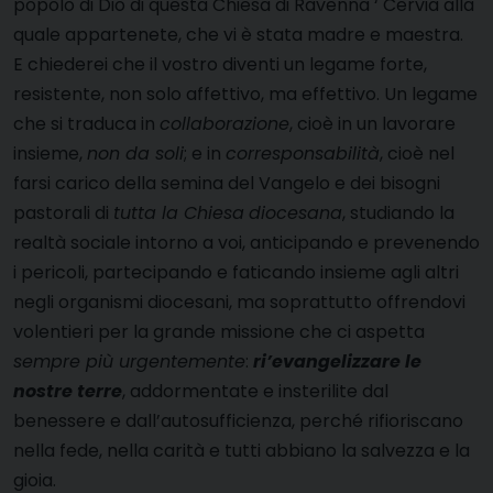
popolo di Dio di questa Chiesa di Ravenna ‘ Cervia alla
quale appartenete, che vi è stata madre e maestra.
E chiederei che il vostro diventi un legame forte,
resistente, non solo affettivo, ma effettivo. Un legame
che si traduca in
collaborazione
, cioè in un lavorare
insieme,
non da soli
; e in
corresponsabilità
, cioè nel
farsi carico della semina del Vangelo e dei bisogni
pastorali di
tutta la Chiesa
diocesana
, studiando la
realtà sociale intorno a voi, anticipando e prevenendo
i pericoli, partecipando e faticando insieme agli altri
negli organismi diocesani, ma soprattutto offrendovi
volentieri per la grande missione che ci aspetta
sempre più urgentemente
:
ri’evangelizzare le
nostre terre
, addormentate e insterilite dal
benessere e dall’autosufficienza, perché rifioriscano
nella fede, nella carità e tutti abbiano la salvezza e la
gioia.