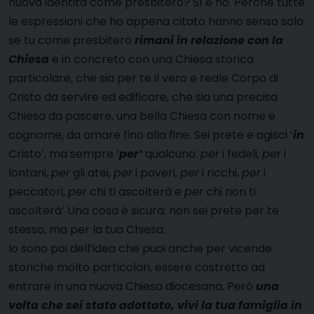
nuova identità come presbitero? Sì e no. Perché tutte
le espressioni che ho appena citato hanno senso solo
se tu come presbitero
rimani in relazione con la
Chiesa
e in concreto con una Chiesa storica
particolare, che sia per te il vero e reale Corpo di
Cristo da servire ed edificare, che sia una precisa
Chiesa da pascere, una bella Chiesa con nome e
cognome, da amare fino alla fine. Sei prete e agisci ‘
in
Cristo’, ma sempre ‘
per’
qualcuno:
per
i fedeli,
per
i
lontani,
per
gli atei,
per
i poveri,
per
i ricchi,
per
i
peccatori,
per
chi ti ascolterà e
per
chi non ti
ascolterà’ Una cosa è sicura: non sei prete per te
stesso, ma per la tua Chiesa.
Io sono poi dell’idea che puoi anche per vicende
storiche molto particolari, essere costretto ad
entrare in una nuova Chiesa diocesana. Però
una
volta che sei stato adottato, vivi la tua famiglia in