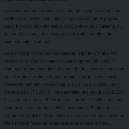
Gesù sembra intuire, non tanto che non gli si voglia credere (come
in Mt e Mc), ma che lo si voglia solo per sé, solo per la propria
patria, il proprio villaggio nativo. Gesù è cresciuto a Nazareth, è il
figlio di Giuseppe, qui è di casa, è dei
nostri
… qui deve fare
quanto ha fatto a Cafarnao.
Gesù invece provoca i suoi compaesani, dopo trent’anni di vita
insieme, senza rispetto umano e senza compromessi, perché è
venuto per portare la verità dell’amore di Dio, che non vuole avere
limiti e vuole considerare tutti gli uomini suoi figli e che essi si
considerino tutti della stessa famiglia. Così cita due episodi della
Scrittura (1Re 17 e 2Re 5), che riguardano due grandi profeti Elia e
Eliseo, in cui la grazia di Dio supera i confini d’Israele, non tiene
conto né della geografia, né della appartenenza. È abbandonata
così da Gesù l’idea di ‘popolo eletto’ inteso come l’unico amato da
Dio e l’idea di ‘elezione’ come esclusione degli altri popoli,