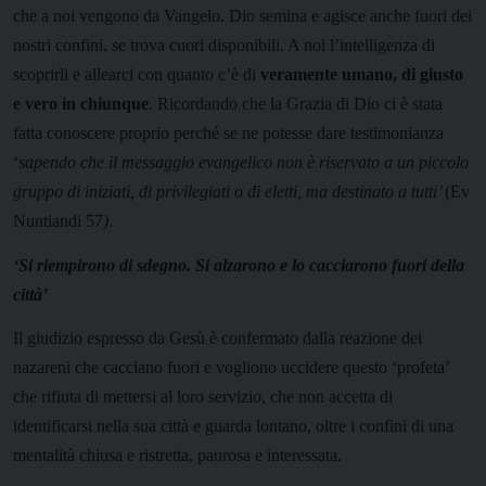
che a noi vengono da Vangelo. Dio semina e agisce anche fuori dei
nostri confini, se trova cuori disponibili. A noi l’intelligenza di
scoprirli e allearci con quanto c’è di
veramente umano, di giusto
e vero in chiunque
. Ricordando che la Grazia di Dio ci è stata
fatta conoscere proprio perché se ne potesse dare testimonianza
‘
sapendo che il messaggio evangelico non è riservato a un piccolo
gruppo di iniziati, di privilegiati o di eletti, ma destinato a tutti’
(Ev
Nuntiandi 57
)
.
‘Si
riempirono di sdegno. Si alzarono e lo cacciarono fuori della
città’
Il giudizio espresso da Gesù è confermato dalla reazione dei
nazareni che cacciano fuori e vogliono uccidere questo ‘profeta’
che rifiuta di mettersi al loro servizio, che non accetta di
identificarsi nella sua città e guarda lontano, oltre i confini di una
mentalità chiusa e ristretta, paurosa e interessata.