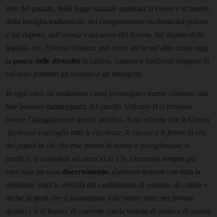
idee del passato, della legge naturale applicata al vivere e al morire,
della famiglia tradizionale, dei comportamenti moderati dal pudore
e dal rispetto, dall’onestà e dal senso del dovere, dal rispetto della
legalità, ecc. Questa chiusura, può avere anche un’altra causa oggi:
la
paura delle diversità
di cultura, costumi e tradizioni religiose di
cui sono portatori gli stranieri e gli immigrati.
In ogni caso, da qualunque causa provengano queste chiusure, alla
fine possono danneggiarci. Il Concilio Vaticano II ci propone
invece l’atteggiamento giusto, positivo. Esso afferma che la Chiesa
‘favorisce e accoglie tutte le ricchezze, le risorse e le forme di vita
dei popoli in ciò che esse hanno di buono e accogliendole le
purifica, le consolida ed eleva’
(LG 13). Occorrerà sempre più
esercitare un sano
discernimento
, elaborato insieme con tutta la
comunità, vista la velocità dei cambiamenti di costumi, di culture e
anche di genti che si susseguono sulle nostre terre, per trovare
quanto c’è di buono, di coerente con la visione di uomo e di società