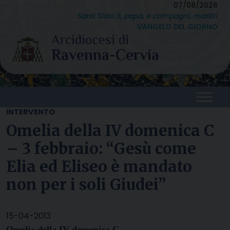
Skip
07/08/2026
Santi Sisto II, papa, e compagni, martiri
to
VANGELO DEL GIORNO
content
INTERVENTO
Omelia della IV domenica C
– 3 febbraio: “Gesù come
Elia ed Eliseo è mandato
non per i soli Giudei”
15-04-2013
Omelia della IV domenica C