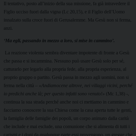
Il tentativo, posto all’inizio della sua missione, fa già intravedere il
Figlio ucciso fuori dalla vigna (Lc 20,15), e il Figlio dell’Uomo
innalzato sulla croce fuori di Gerusalemme. Ma Gesù non si ferma,
anzi.
‘Ma egli, passando in mezzo a loro, si mise in cammino’.
La reazione violenta sembra diventare impotente di fronte a Gesù
che passa e si incammina. Nessuno può usare Gesù solo per sé,
catturarlo per legarlo alla propria fede, alla propria esperienza, al
proprio gruppo o partito. Gesù passa in mezzo agli uomini, non si
ferma nella città –
«Andiamocene altrove, nei villaggi vicini, perché
io predichi anche là; per questo infatti sono venuto!»
(Mc 1,38) -,
continua la sua strada perché anche noi ci mettiamo in cammino e
facciamo conoscere la sua Chiesa come la casa aperta tutte le genti,
la famiglia delle famiglie dei popoli, un corpo animato dalla carità
che include e mai esclude, una comunione che si alimenta di tutti i
carismi e i doni da qualunque parte essi provengono, un gregge che