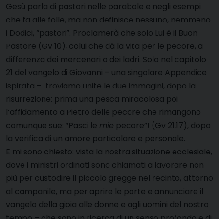
Gesù parla di pastori nelle parabole e negli esempi
che fa alle folle, ma non definisce nessuno, nemmeno
i Dodici, “pastori”. Proclamerà che solo Lui è il Buon
Pastore (Gv 10), colui che dà la vita per le pecore, a
differenza dei mercenari o dei ladri. Solo nel capitolo
21 del vangelo di Giovanni – una singolare Appendice
ispirata – troviamo unite le due immagini, dopo la
risurrezione: prima una pesca miracolosa poi
l’affidamento a Pietro delle pecore che rimangono
comunque sue: “Pasci le
mie
pecore”! (Gv 21,17), dopo
la verifica di un amore particolare e personale.
E mi sono chiesto: vista la nostra situazione ecclesiale,
dove i ministri ordinati sono chiamati a lavorare non
più per custodire il piccolo gregge nel recinto, attorno
al campanile, ma per aprire le porte e annunciare il
vangelo della gioia alle donne e agli uomini del nostro
tempo – che sono in ricerca di un senso profondo e di