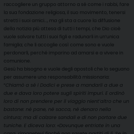
raccogliere un gruppo attorno a sé come i rabbi, fare
la sua fondazione religiosa, il suo movimento, tenersi
stretti i suoi amici…,
ma
gli sta a cuore la diffusione
della notizia più attesa di tutti i tempi, che Dio cioè
vuole salvare tutti i suoi figli e radunarli in un’unica
famiglia; che li accoglie così come sono e vuole
perdonarli, perché imparino ad amarsi e a vivere in
comunione.
Gesù ha bisogno e vuole degli apostoli che lo seguano
per assumere una responsabilità missionaria:
“
Chiamò a sé i Dodici e prese a mandarli a due a
due e dava loro potere sugli spiriti impuri. E ordinò
loro di non prendere per il viaggio nient’altro che un
bastone: né pane, né sacca, né denaro nella
cintura; ma di calzare sandali e di non portare due
tuniche. E diceva loro: «Dovunque entriate in una
casa, rimanetevi finché non sarete partiti di lì. Se in