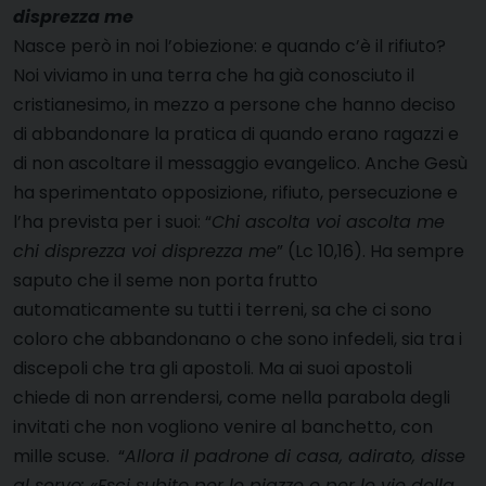
disprezza me
Nasce però in noi l’obiezione: e quando c’è il rifiuto?
Noi viviamo in una terra che ha già conosciuto il
cristianesimo, in mezzo a persone che hanno deciso
di abbandonare la pratica di quando erano ragazzi e
di non ascoltare il messaggio evangelico. Anche Gesù
ha sperimentato opposizione, rifiuto, persecuzione e
l’ha prevista per i suoi: “
Chi ascolta voi ascolta me
chi disprezza voi disprezza me
” (Lc 10,16). Ha sempre
saputo che il seme non porta frutto
automaticamente su tutti i terreni, sa che ci sono
coloro che abbandonano o che sono infedeli, sia tra i
discepoli che tra gli apostoli. Ma ai suoi apostoli
chiede di non arrendersi, come nella parabola degli
invitati che non vogliono venire al banchetto, con
mille scuse. “
Allora il padrone di casa, adirato, disse
al servo: «Esci subito per le piazze e per le vie della