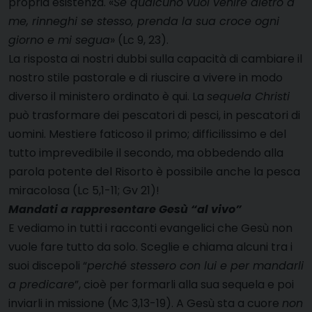
propria esistenza.
«
Se qualcuno vuol venire dietro a
me, rinneghi se stesso, prenda la sua croce ogni
giorno e mi segua
» (Lc 9, 23).
La risposta ai nostri dubbi sulla capacità di cambiare il
nostro stile pastorale e di riuscire a vivere in modo
diverso il ministero ordinato è qui. La
sequela Christi
può trasformare dei pescatori di pesci, in pescatori di
uomini. Mestiere faticoso il primo; difficilissimo e del
tutto imprevedibile il secondo, ma obbedendo alla
parola potente del Risorto è possibile anche la pesca
miracolosa (Lc 5,1-11; Gv 21)!
Mandati a rappresentare Gesù “al vivo”
E vediamo in tutti i racconti evangelici che Gesù non
vuole fare tutto da solo. Sceglie e chiama alcuni tra i
suoi discepoli “
perché stessero con lui e per mandarli
a predicare
”, cioè per formarli alla sua sequela e poi
inviarli in missione (Mc 3,13-19). A Gesù sta a cuore
non