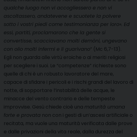
qualche luogo non vi accogliessero e non vi
ascoltassero, andatevene e scuotete la polvere
sotto i vostri piedi come testimonianza per loro». Ed
essi, partiti, proclamarono che la gente si
convertisse, scacciavano molti demòni, ungevano
con olio molti infermi e li guarivano
”
(Mc 6,7-13).
Egli non guarda alle virtù eroiche o ai meriti religiosi
per scegliere i suoi. Le “competenze” richieste sono
quelle di chi è un robusto lavoratore del mare,
capace di sfidare i pericoli e i rischi grandi del lavoro di
notte, di sopportare l’instabilità delle acque, le
minacce del vento contrario e delle tempeste
improvvise. Gesù chiede cioè una
maturità umana
forte e provata
non con i gesti di un’ascesi artificiale o
recitata, ma vuole una maturità verificata dalle prove
e dalle privazioni della vita reale, dalla durezza del