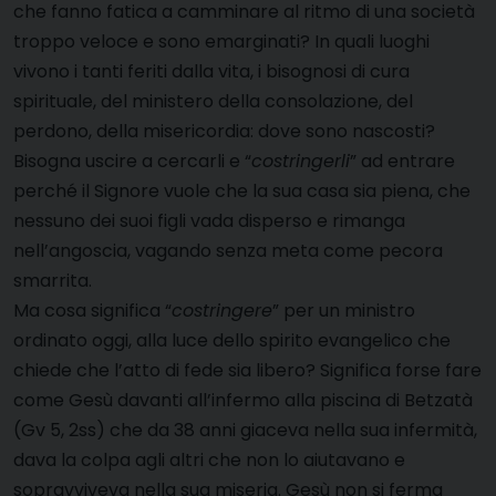
che fanno fatica a camminare al ritmo di una società
troppo veloce e sono emarginati? In quali luoghi
vivono i tanti feriti dalla vita, i bisognosi di cura
spirituale, del ministero della consolazione, del
perdono, della misericordia: dove sono nascosti?
Bisogna uscire a cercarli e “
costringerli
” ad entrare
perché il Signore vuole che la sua casa sia piena, che
nessuno dei suoi figli vada disperso e rimanga
nell’angoscia, vagando senza meta come pecora
smarrita.
Ma cosa significa “
costringere
” per un ministro
ordinato oggi, alla luce dello spirito evangelico che
chiede che l’atto di fede sia libero? Significa forse fare
come Gesù davanti all’infermo alla piscina di Betzatà
(Gv 5, 2ss) che da 38 anni giaceva nella sua infermità,
dava la colpa agli altri che non lo aiutavano e
sopravviveva nella sua miseria. Gesù non si ferma