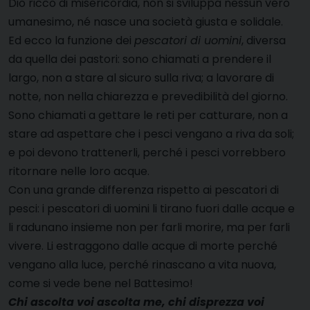
Dio ricco di misericordia, non si sviluppa nessun vero
umanesimo, né nasce una società giusta e solidale.
Ed ecco la funzione dei
pescatori di uomini
, diversa
da quella dei pastori: sono chiamati a prendere il
largo, non a stare al sicuro sulla riva; a lavorare di
notte, non nella chiarezza e prevedibilità del giorno.
Sono chiamati a gettare le reti per catturare, non a
stare ad aspettare che i pesci vengano a riva da soli;
e poi devono trattenerli, perché i pesci vorrebbero
ritornare nelle loro acque.
Con una grande differenza rispetto ai pescatori di
pesci: i pescatori di uomini li tirano fuori dalle acque e
li radunano insieme non per farli morire, ma per farli
vivere. Li estraggono dalle acque di morte perché
vengano alla luce, perché rinascano a vita nuova,
come si vede bene nel Battesimo!
Chi ascolta voi ascolta me, chi disprezza voi