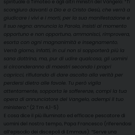
spirituale a Timoteo e agli altri ministri del Vangelo: “
Ti
scongiuro davanti a Dio e a Cristo Gesù, che verrà a
giudicare i vivi e i morti, per la sua manifestazione e
il suo regno: annuncia la Parola, insisti al momento
opportuno e non opportuno, ammonisci, rimprovera,
esorta con ogni magnanimità e insegnamento.
Verrà giorno, infatti, in cui non si sopporterà più la
sana dottrina, ma, pur di udire qualcosa, gli uomini
si circonderanno di maestri secondo i propri
capricci, rifiutando di dare ascolto alla verità per
perdersi dietro alle favole. Tu però vigila
attentamente, sopporta le sofferenze, compi la tua
opera di annunciatore del Vangelo, adempi il tuo
ministero
.” (2 Tm 4,1-5)
E cosa dice il più illuminato ed efficace pescatore di
uomini del nostro tempo, Papa Francesco (riferendosi
all’episodio dei discepoli di Emmaus): “Serve una