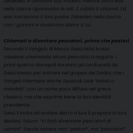
Zebedeo, e Giovanni suo fratello, mentre anch’essi
nella barca riparavano le reti. E subito li chiamò. Ed
essi lasciarono il loro padre Zebedeo nella barca
con i garzoni e andarono dietro a lui.
Chiamati a diventare pescatori, prima che pastori
Secondo il Vangelo di Marco Gesù inizia la sua
missione chiamando alcuni pescatori a seguirlo. I
primi quattro discepoli saranno più tardi scelti da
Gesù stesso per entrare nel gruppo dei Dodici, che i
Vangeli chiamano anche Apostoli, cioè “inviati o
mandati”, con un nome poco diffuso nel greco
classico, ma che esprime bene la loro identità
prevalente.
Gesù li invita ad andare dietro a lui e li prepara al loro
destino futuro: “
Vi farò diventare pescatori di
uomini
”. Faccio notare: non “pastori”, ma “
pescatori
”.