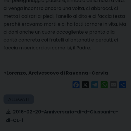
nel pellegrinaggio giubilare, simbolo della nostra vita,
ci venga incontro ancora una volta, ci abbracci, ci
metta i calzari ai piedi, l’anello al dito e ci faccia festa
perché eravamo morti e ci ha fatti tornare in vita. Ma
ci doni anche un cuore accogliente e pronto alla
carità concreta coi fratelli allontanati e perduti, ci
faccia misericordiosi come lui, il Padre.
+Lorenzo, Arcivescovo di Ravenna–Cervia
Facebook
X
Telegram
WhatsAp
Email
Co
2016-02-20-Anniversario-di-d-Giussani-e-
di-CL-1