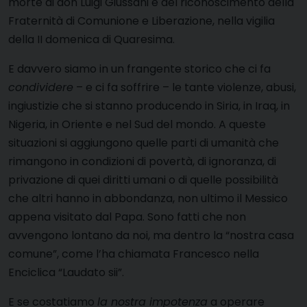
morte di don Luigi Giussani e del riconoscimento della
Fraternità di Comunione e Liberazione, nella vigilia
della II domenica di Quaresima.
E davvero siamo in un frangente storico che ci fa
condividere
– e ci fa soffrire – le tante violenze, abusi,
ingiustizie che si stanno producendo in Siria, in Iraq, in
Nigeria, in Oriente e nel Sud del mondo. A queste
situazioni si aggiungono quelle parti di umanità che
rimangono in condizioni di povertà, di ignoranza, di
privazione di quei diritti umani o di quelle possibilità
che altri hanno in abbondanza, non ultimo il Messico
appena visitato dal Papa. Sono fatti che non
avvengono lontano da noi, ma dentro la “nostra casa
comune”, come l’ha chiamata Francesco nella
Enciclica “Laudato sii”.
E se costatiamo
la nostra impotenza
a operare