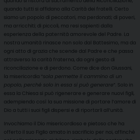
quando si ristora al sacramento della Riconciliazione,
quando tutti si affidano alla Carità dei fratelli. Certo
siamo un popolo di peccatori, ma perdonati; di poveri,
ma arricchiti; di piccoli, ma resi sapienti dalla
esperienza della paternità amorevole del Padre. La
nostra umanità rinasce non solo dal Battesimo, ma da
ogni atto di grazia che scende dal Padre e che passa
attraverso la carità fraterna, da ogni gesto di
riconciliazione e di perdono. Come dice don Giussani,
la misericordia “
sola permette il cammino di un
popolo, perché solo in essa si può generare
”. Solo in
essa la Chiesa si può rigenerare e generare nuovi figli,
adempiendo così la sua missione di portare l’amore di
Dio a tutti i suoi figli dispersi e di riportarli all’unità.
Invochiamo il Dio misericordioso e pietoso che ha
offerto il suo Figlio amato in sacrificio per noi, affinché