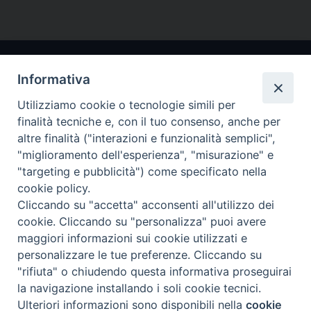
Informativa
Utilizziamo cookie o tecnologie simili per
finalità tecniche e, con il tuo consenso, anche per
altre finalità ("interazioni e funzionalità semplici",
"miglioramento dell'esperienza", "misurazione" e
Arcidiocesi di Ravenna-Cervia
"targeting e pubblicità") come specificato nella
cookie policy.
CONTATTI
Cliccando su "accetta" acconsenti all'utilizzo dei
Piazza Arcivescovado, 1 48121- Ravenna
cookie. Cliccando su "personalizza" puoi avere
tel 0544.541655
maggiori informazioni sui cookie utilizzati e
curia@diocesiravennacervia.it
personalizzare le tue preferenze. Cliccando su
"rifiuta" o chiudendo questa informativa proseguirai
la navigazione installando i soli cookie tecnici.
Per segnalazioni tecniche e aggiornamenti:
Ulteriori informazioni sono disponibili nella
cookie
Preferenze Cookie
webmaster@diocesiravennacervia.it