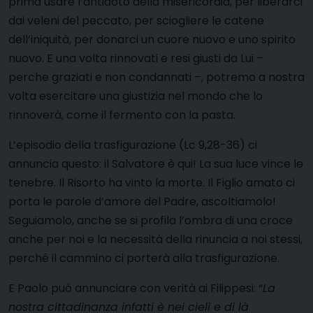
prima usare l’antidoto della misericordia, per liberarci
dai veleni del peccato, per sciogliere le catene
dell’iniquità, per donarci un cuore nuovo e uno spirito
nuovo. E una volta rinnovati e resi giusti da Lui –
perche graziati e non condannati –, potremo a nostra
volta esercitare una giustizia nel mondo che lo
rinnoverà, come il fermento con la pasta.
L’episodio della trasfigurazione (Lc 9,28-36) ci
annuncia questo: il Salvatore è qui! La sua luce vince le
tenebre. Il Risorto ha vinto la morte. Il Figlio amato ci
porta le parole d’amore del Padre, ascoltiamolo!
Seguiamolo, anche se si profila l’ombra di una croce
anche per noi e la necessità della rinuncia a noi stessi,
perché il cammino ci porterà alla trasfigurazione.
E Paolo può annunciare con verità ai Filippesi: “
La
nostra cittadinanza infatti è nei cieli e di là