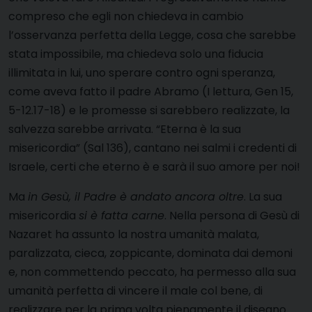
compreso che egli non chiedeva in cambio
l’osservanza perfetta della Legge, cosa che sarebbe
stata impossibile, ma chiedeva solo una fiducia
illimitata in lui, uno sperare contro ogni speranza,
come aveva fatto il padre Abramo (I lettura, Gen 15,
5-12.17-18) e le promesse si sarebbero realizzate, la
salvezza sarebbe arrivata. “Eterna è la sua
misericordia” (Sal 136), cantano nei salmi i credenti di
Israele, certi che eterno è e sarà il suo amore per noi!
Ma
in Gesù, il Padre è andato ancora oltre
. La sua
misericordia
si è fatta carne
. Nella persona di Gesù di
Nazaret ha assunto la nostra umanità malata,
paralizzata, cieca, zoppicante, dominata dai demoni
e, non commettendo peccato, ha permesso alla sua
umanità perfetta di vincere il male col bene, di
realizzare per la prima volta pienamente il disegno