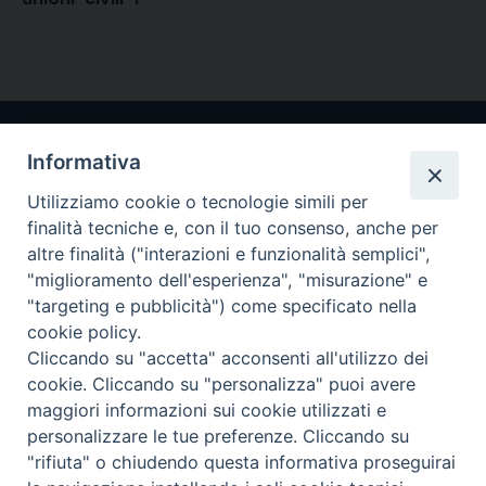
Informativa
Utilizziamo cookie o tecnologie simili per
finalità tecniche e, con il tuo consenso, anche per
altre finalità ("interazioni e funzionalità semplici",
"miglioramento dell'esperienza", "misurazione" e
Arcidiocesi di Ravenna-Cervia
"targeting e pubblicità") come specificato nella
cookie policy.
CONTATTI
Cliccando su "accetta" acconsenti all'utilizzo dei
Piazza Arcivescovado, 1 48121- Ravenna
cookie. Cliccando su "personalizza" puoi avere
tel 0544.541655
maggiori informazioni sui cookie utilizzati e
curia@diocesiravennacervia.it
personalizzare le tue preferenze. Cliccando su
"rifiuta" o chiudendo questa informativa proseguirai