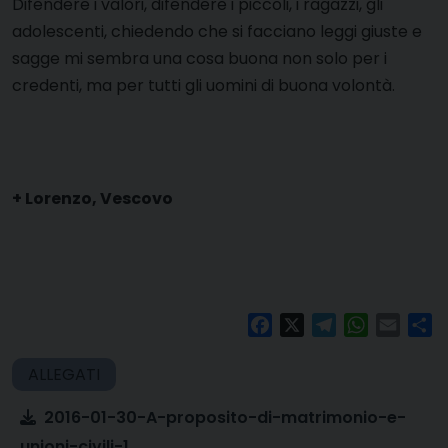
D
ifendere i valori, difendere i piccoli, i ragazzi, gli
adolescenti, chiedendo che si facciano leggi giuste e
sagge mi sembra una cosa buona non solo per i
credenti, ma per tutti gli uomini di buona volontà.
+ Lorenzo, Vescovo
Facebook
X
Telegram
WhatsAp
Email
Co
2016-01-30-A-proposito-di-matrimonio-e-
unioni-civili-1