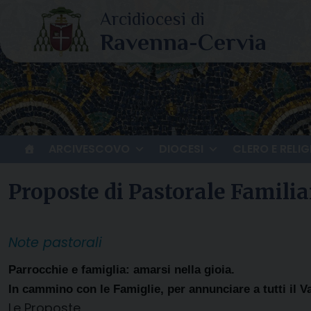
Skip
to
content
ARCIVESCOVO
DIOCESI
CLERO E RELIG
Proposte di Pastorale Famili
Note pastorali
Parrocchie e famiglia: amarsi nella gioia.
In cammino con le Famiglie, per annunciare a tutti il 
Le Proposte