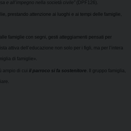
sa e all’impegno nella società civile”
(DPF126).
ie, prestando attenzione ai luoghi e ai tempi delle famiglie,
 alle famiglie con segni, gesti atteggiamenti pensati per
sta attiva dell’educazione
non solo per i figli, ma per l’intera
miglia di
famiglie».
iù ampio di cui
il parroco si fa sostenitore
.
Il gruppo famiglia,
iare.