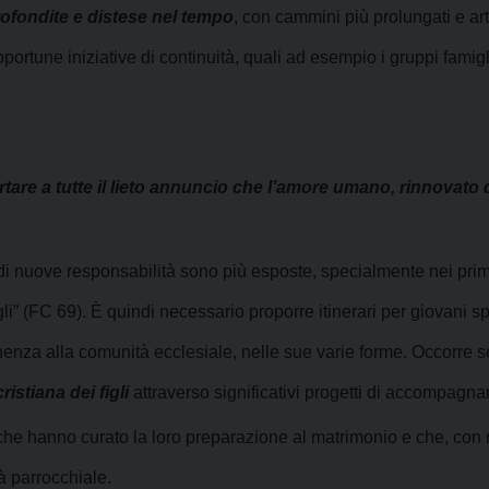
ofondite e distese nel tempo
, con cammini più prolungati e ar
ortune iniziative di continuità, quali ad esempio i gruppi famig
tare a tutte il lieto annuncio che l’amore umano, rinnovato da
 di nuove responsabilità sono più esposte, specialmente nei primi
li” (FC 69).
È quindi necessario proporre
itinerari per giovani 
enenza alla comunità
ecclesiale, nelle sue varie forme. Occorre 
ristiana dei figli
attraverso significativi progetti
di accompagna
che hanno curato la loro preparazione al matrimonio e che, con 
à parrocchiale.