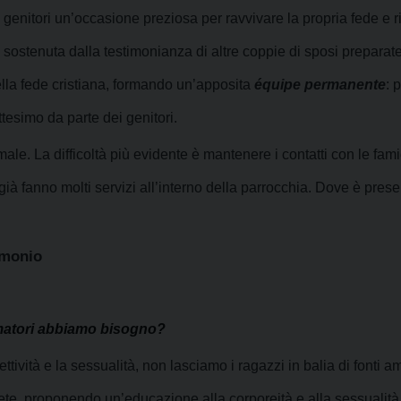
 i genitori un’occasione preziosa per ravvivare la propria fede e 
a sostenuta dalla testimonianza di altre coppie di sposi preparate
nella fede cristiana, formando un’apposita
équipe permanente
: 
ttesimo da parte dei genitori.
male. La difficoltà più evidente è mantenere i contatti con le fam
fanno molti servizi all’interno della parrocchia.
Dove è prese
imonio
rmatori abbiamo bisogno?
ettività e la sessualità, non lasciamo i ragazzi in balia di fonti
rete, proponendo un’educazione alla corporeità e alla sessualità c