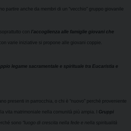
sono partire anche da membri di un “vecchio” gruppo giovanile
 soprattutto con
l’accoglienza alle famiglie giovani che
on varie iniziative si propone alle giovani coppie.
oppio legame sacramentale e spirituale tra Eucaristia e
rano presenti in parrocchia, o chi è “nuovo” perché proveniente
ella vita matrimoniale nella comunità più ampia. I
Gruppi
perché sono
“luogo di crescita nella fede e nella spiritualità