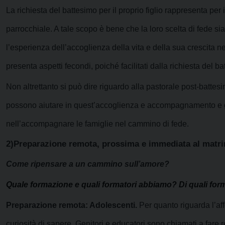
La richiesta del battesimo per il proprio figlio rappresenta per
parrocchiale. A tale scopo è bene che la loro scelta di fede si
l’esperienza dell’accoglienza della vita e della sua crescita 
presenta aspetti fecondi, poiché facilitati dalla richiesta del ba
Non altrettanto si può dire riguardo alla pastorale post-battesi
possono aiutare in quest’accoglienza e accompagnamento e già 
nell’accompagnare le famiglie nel cammino di fede.
2)Preparazione remota, prossima e immediata al matr
Come ripensare a un cammino sull’amore?
Quale formazione e quali formatori abbiamo? Di quali fo
Preparazione remota: Adolescenti.
Per quanto riguarda l’aff
curiosità di sapere. Genitori e educatori sono chiamati a fare 