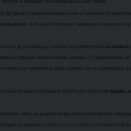
sensibili a domande che interpellano la loro libertà.
età dei giovani, caratterizzandosi come un cammino di catechesi 
rsonalizzato
. Si tratta di illuminare il desiderio di pienezza 
mazione di una famiglia cristiana sono determinanti
la durata e
bilità e l’impegno della comunità cristiana. È indispensabile un pe
 mistero che celebrano e degli impegni che ne conseguono. La pr
cchiali, vicariali o diocesana, è bene che si formi
un’
équipe
, 
trimonio, sono da qualche tempo distanti dalla pratica religiosa 
celgono di sposarsi in chiesa con una chiara coscienza di fede,