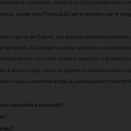
rocchiale e comunitaria, stimolo al servizio pastorale nella chie
iera, ascolto della Parola di Dio per le famiglie e con le famigl
e
.
celebra il giorno del Signore, può avere un’attenzione particolare
 figli piccoli.
«La famiglia va amata, sostenuta e resa protagoni
e famiglie devono a loro volta aiutare la parrocchia a diventare fa
ata di alcune coppie, ma da un progetto di pastorale familiare p
ssere segno e strumento di tutta la pastorale parrocchiale famil
ono sostenibili e praticabili?
ia?
aritas?