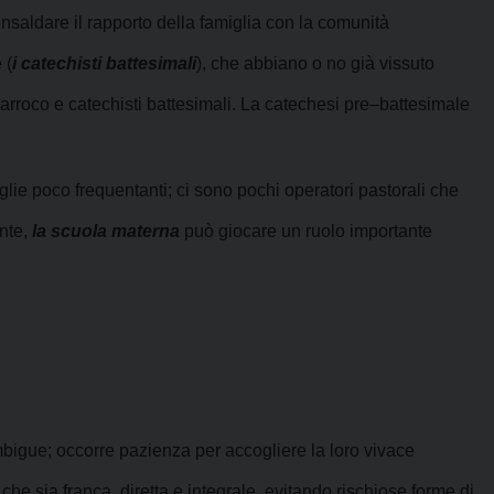
rinsaldare il rapporto della famiglia con la comunità
 (
i catechisti battesimali
), che abbiano o no già vissuto
parroco e catechisti battesimali.
La catechesi pre–battesimale
iglie poco frequentanti; ci sono pochi operatori pastorali che
nte,
la scuola materna
può giocare un ruolo importante
 ambigue; occorre pazienza per accogliere la loro vivace
he sia franca, diretta e integrale, evitando rischiose forme di