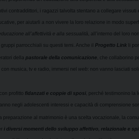
i contraddittori, i ragazzi talvolta stentano a collegare vissuti 
cative, per aiutarli a non vivere la loro relazione in modo superfic
educazione all’affettività e alla sessualità
, all’interno del loro no
 gruppi parrocchiali su questi temi. Anche il
Progetto Link
li po
eratori della
pastorale della comunicazione
, che collaborino p
 con musica, tv e radio, immersi nel
web
: non vanno lasciati sol
con profitto
fidanzati e coppie di sposi
, perché testimonino la 
anno negli adolescenti interessi e capacità di comprensione so
 preparazione al matrimonio è una scelta vocazionale, la comuni
er
i diversi momenti dello sviluppo affettivo, relazionale e spi