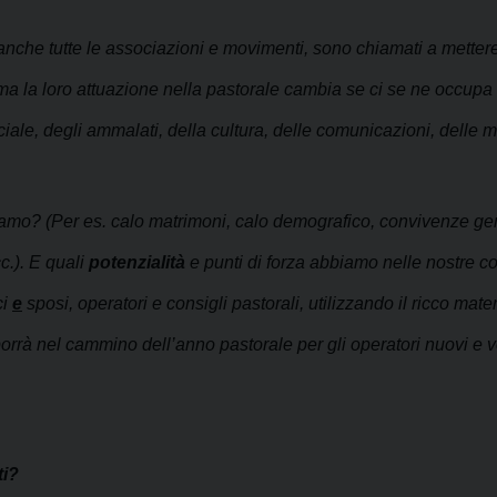
i, ma anche tutte le associazioni e movimenti, sono chiamati a mette
, ma la loro attuazione nella pastorale cambia se ci se ne occupa d
ciale, degli ammalati, della cultura, delle comunicazioni, delle m
mo? (Per es. calo matrimoni, calo demografico, convivenze gener
c.). E quali
potenzialità
e punti di forza abbiamo nelle nostre c
ci
e
sposi, operatori e consigli pastorali, utilizzando il ricco mat
orrà nel cammino dell’anno pastorale per gli operatori nuovi e v
ti?