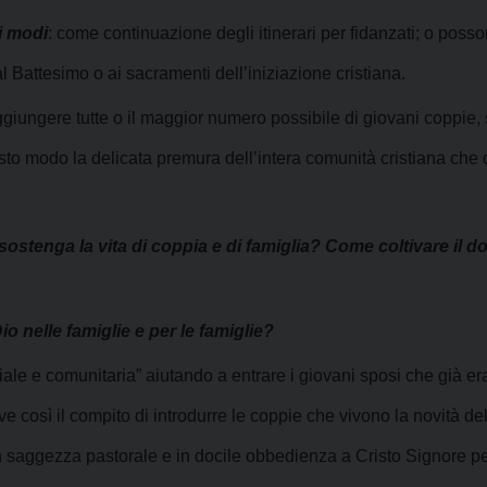
i modi
: come continuazione degli itinerari per fidanzati; o pos
l Battesimo o ai sacramenti dell’iniziazione cristiana.
ggiungere tutte o il maggior numero possibile di giovani coppie,
sto modo la delicata premura dell’intera comunità cristiana che c
sostenga la vita di coppia e di famiglia? Come coltivare il d
io nelle famiglie e per le famiglie?
iale e comunitaria” aiutando a entrare i giovani sposi che già e
lve così il compito di introdurre le coppie che vivono la novità d
on saggezza pastorale e in docile obbedienza a Cristo Signore 