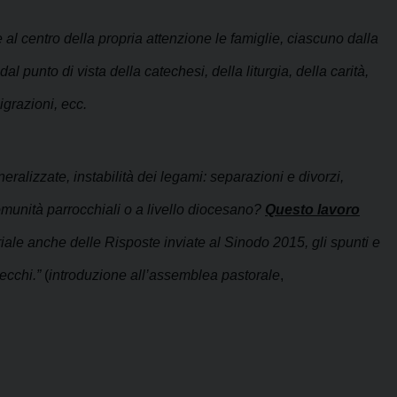
re al centro della propria attenzione le famiglie, ciascuno dalla
al punto di vista della catechesi, della liturgia, della carità,
igrazioni, ecc.
alizzate, instabilità dei legami: separazioni e divorzi,
omunità parrocchiali o a livello diocesano?
Questo lavoro
eriale anche delle Risposte inviate al Sinodo 2015, gli spunti e
ecchi.”
(
introduzione all’assemblea pastorale
,