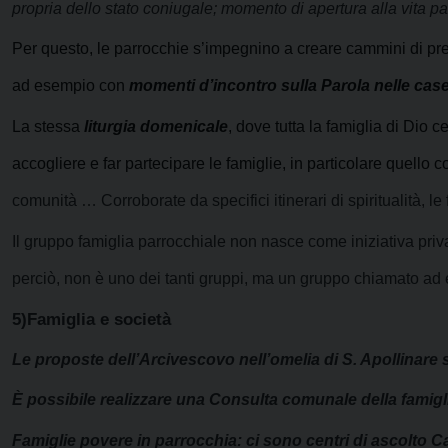
propria dello stato coniugale;
momento di apertura alla vita par
Per questo, le parrocchie s’impegnino a creare cammini di pregh
ad esempio con
momenti d’incontro sulla Parola nelle cas
La stessa
liturgia domenicale
, dove tutta la famiglia di Dio 
accogliere e far partecipare le famiglie, in particolare quello con
comunità … Corroborate da specifici itinerari di
spiritualità, l
Il gruppo famiglia parrocchiale non nasce come iniziativa priv
perciò, non è uno dei tanti gruppi, ma un gruppo chiamato ad e
5)Famiglia e società
Le proposte dell’Arcivescovo nell’omelia di S. Apollinare s
È possibile realizzare una Consulta comunale della famigl
Famiglie povere in parrocchia: ci sono centri di ascolto C