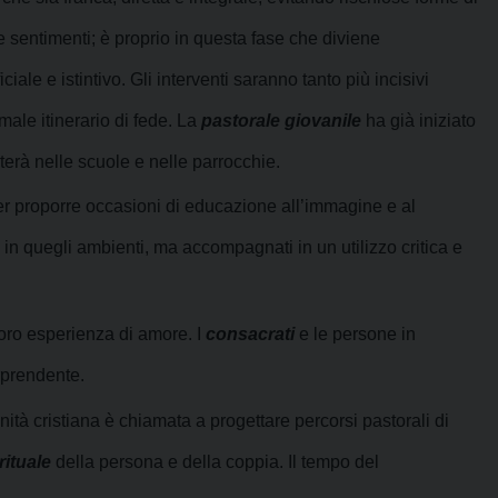
e sentimenti; è proprio in questa fase che diviene
iale e istintivo. Gli interventi saranno tanto più incisivi
rmale itinerario di fede. La
pastorale giovanile
ha già iniziato
rterà nelle scuole e nelle parrocchie.
er proporre occasioni di educazione all’immagine e al
i in quegli ambienti, ma accompagnati in un utilizzo critica e
loro esperienza di amore. I
consacrati
e le persone in
rprendente.
tà cristiana è chiamata a progettare percorsi pastorali di
rituale
della persona e della coppia. Il tempo del