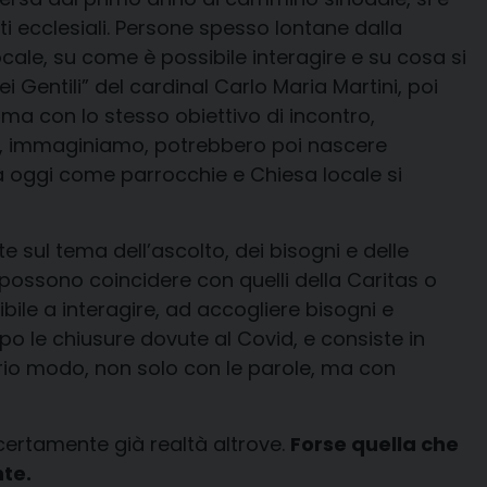
i ecclesiali. Persone spesso lontane dalla
ocale, su come è possibile interagire e su cosa si
i Gentili” del cardinal Carlo Maria Martini, poi
 ma con lo stesso obiettivo di incontro,
to, immaginiamo, potrebbero poi nascere
 già oggi come parrocchie e Chiesa locale si
sul tema dell’ascolto, dei bisogni e delle
e possono coincidere con quelli della Caritas o
ile a interagire, ad accogliere bisogni e
o le chiusure dovute al Covid, e consiste in
vario modo, non solo con le parole, ma con
 e certamente già realtà altrove.
Forse quella che
nte.