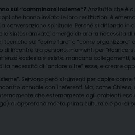
nno sul “camminare insieme”?
Anzitutto che è di
ruppi che hanno inviato le loro restituzioni è eme
conversazione spirituale. Perché si diffonda in dio
nelle sintesi arrivate, emerge chiara la necessità 
i tecniche sul “come fare” o “come organizzare” att
 di incontro tra persone, momenti per “ricaricarsi”
rienza ecclesiale esiste: mancano collegamenti, leg
di la necessità di “andare oltre” esse, e creare app
nsieme”. Servono però strumenti per capire come 
incontro annuale con i referenti. Ma, come Chiesa, 
a internamente che esternamente agli ambienti ecclesi
ngo) di approfondimento prima culturale e poi di pr