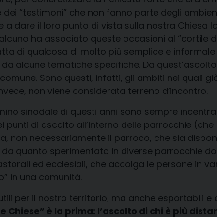
 dei “testimoni” che non fanno parte degli ambient
a dare il loro punto di vista sulla nostra Chiesa l
ualcuno ha associato queste occasioni al “cortile de
tratta di qualcosa di molto più semplice e informale
re da alcune tematiche specifiche. Da quest’ascol
e comune. Sono questi, infatti, gli ambiti nei quali
à, invece, non viene considerata terreno d’incontro.
o sinodale di questi anni sono sempre incentrate 
ei punti di ascolto all’interno delle parrocchie (ch
a, non necessariamente il parroco, che sia disponib
to da quanto sperimentato in diverse parrocchie dop
 pastorali ed ecclesiali, che accolga le persone in 
o” in una comunità.
 utili per il nostro territorio, ma anche esportabili
 Chiese” è la prima: l’ascolto di chi è più dista