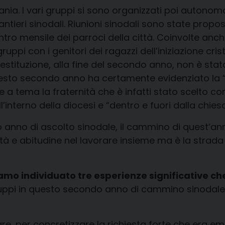
etania. I vari gruppi si sono organizzati poi auton
antieri sinodali. Riunioni sinodali sono state propos
contro mensile dei parroci della città. Coinvolte anc
 gruppi con i genitori dei ragazzi dell’iniziazione cr
restituzione, alla fine del secondo anno, non è sta
Questo secondo anno ha certamente evidenziato la “f
tema la fraternità che è infatti stato scelto com
l’interno della diocesi e “dentro e fuori dalla chiesa
 anno di ascolto sinodale, il cammino di quest’an
ità e abitudine nel lavorare insieme ma è la strad
o individuato tre esperienze significative che
ppi in questo secondo anno di cammino sinodale, l
are, per concretizzare la richiesta forte che era 