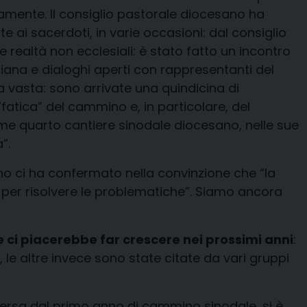
omamente. Il consiglio pastorale diocesano ha
te ai sacerdoti, in varie occasioni: dal consiglio
he realtà non ecclesiali: è stato fatto un incontro
istiana e dialoghi aperti con rappresentanti del
ta vasta: sono arrivate una quindicina di
atica” del cammino e, in particolare, del
e quarto cantiere sinodale diocesano, nelle sue
”.
no ci ha confermato nella convinzione che “la
a per risolvere le problematiche”. Siamo ancora
 ci piacerebbe far crescere nei prossimi anni
:
e altre invece sono state citate da vari gruppi
emersa dal primo anno di cammino sinodale, si è