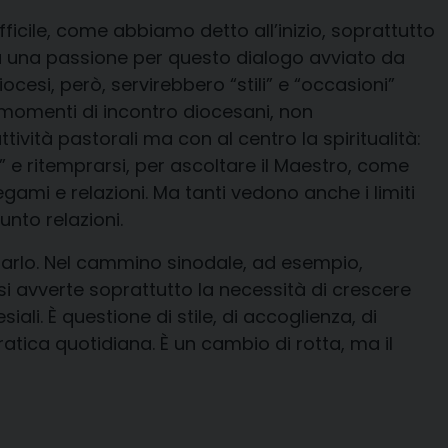
fficile, come abbiamo detto all’inizio, soprattutto
rsa una passione per questo dialogo avviato da
cesi, però, servirebbero “stili” e “occasioni”
di momenti di incontro diocesani, non
ività pastorali ma con al centro la spiritualità:
 e ritemprarsi, per ascoltare il Maestro, come
ami e relazioni. Ma tanti vedono anche i limiti
unto relazioni.
farlo. Nel cammino sinodale, ad esempio,
si avverte soprattutto la necessità di crescere
ali. È questione di stile, di accoglienza, di
atica quotidiana. È un cambio di rotta, ma il