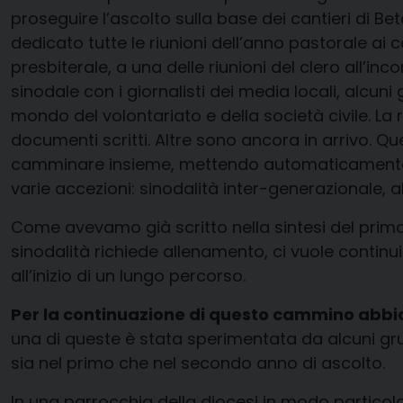
proseguire l’ascolto sulla base dei cantieri di B
dedicato tutte le riunioni dell’anno pastorale ai c
presbiterale, a una delle riunioni del clero all’in
sinodale con i giornalisti dei media locali, alcuni
mondo del volontariato e della società civile. La 
documenti scritti. Altre sono ancora in arrivo. 
camminare insieme, mettendo automaticamente a 
varie accezioni: sinodalità inter-generazionale, al
Come avevamo già scritto nella sintesi del primo
sinodalità richiede allenamento, ci vuole continu
all’inizio di un lungo percorso.
Per la continuazione di questo cammino abbiam
una di queste è stata sperimentata da alcuni gru
sia nel primo che nel secondo anno di ascolto.
In una parrocchia della diocesi in modo particol