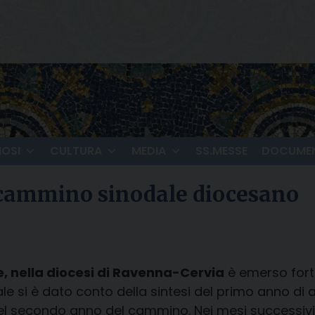
IOSI
CULTURA
MEDIA
SS.MESSE
DOCUMEN
l cammino sinodale diocesano
, nella diocesi di Ravenna-Cervia
è emerso forte
e si è dato conto della sintesi del primo anno di 
 del secondo anno del cammino. Nei mesi successivi 