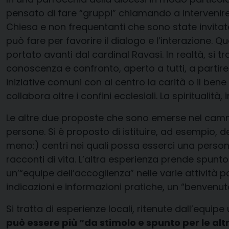
pensato di fare “gruppi” chiamando a intervenire
Chiesa e non frequentanti che sono state invitate 
può fare per favorire il dialogo e l’interazione. Q
portato avanti dal cardinal Ravasi. In realtà, si 
conoscenza e confronto, aperto a tutti, a parti
iniziative comuni con al centro la carità o il ben
collabora oltre i confini ecclesiali. La spiritualit
Le altre due proposte che sono emerse nel cammin
persone. Si è proposto di istituire, ad esempio, d
meno:) centri nei quali possa esserci una person
racconti di vita. L’altra esperienza prende spun
un’“equipe dell’accoglienza” nelle varie attività
indicazioni e informazioni pratiche, un “benvenut
Si tratta di esperienze locali, ritenute dall’equipe
può essere più “da stimolo e spunto per le altre