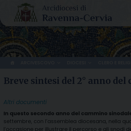
Skip
to
content
ARCIVESCOVO
DIOCESI
CLERO E RELIG
Breve sintesi del 2° anno de
Altri documenti
In questo secondo anno del cammino sinodale
settembre, con l’assemblea diocesana, nella qual
l’occasione per illustrare il percorso e gli snodi