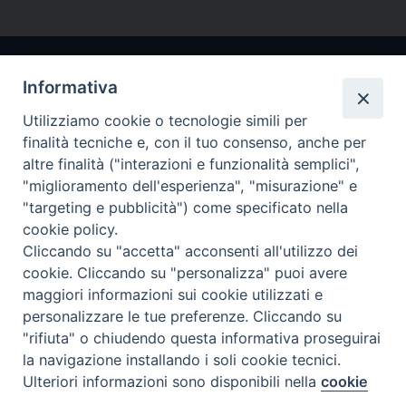
Informativa
Utilizziamo cookie o tecnologie simili per
finalità tecniche e, con il tuo consenso, anche per
altre finalità ("interazioni e funzionalità semplici",
"miglioramento dell'esperienza", "misurazione" e
Arcidiocesi di Ravenna-Cervia
"targeting e pubblicità") come specificato nella
cookie policy.
CONTATTI
Cliccando su "accetta" acconsenti all'utilizzo dei
Piazza Arcivescovado, 1 48121- Ravenna
cookie. Cliccando su "personalizza" puoi avere
tel 0544.541655
maggiori informazioni sui cookie utilizzati e
curia@diocesiravennacervia.it
personalizzare le tue preferenze. Cliccando su
"rifiuta" o chiudendo questa informativa proseguirai
la navigazione installando i soli cookie tecnici.
Per segnalazioni tecniche e aggiornamenti:
Ulteriori informazioni sono disponibili nella
cookie
Preferenze Cookie
webmaster@diocesiravennacervia.it
policy
completa.