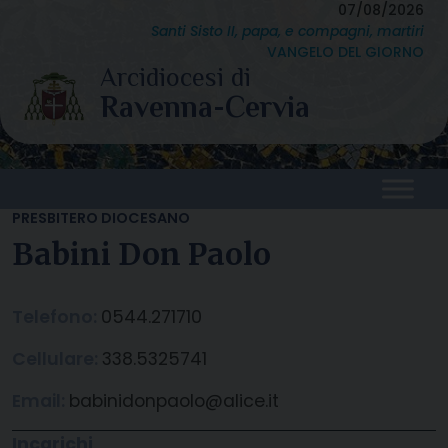
Skip
07/08/2026
Santi Sisto II, papa, e compagni, martiri
to
VANGELO DEL GIORNO
content
PRESBITERO DIOCESANO
Babini Don Paolo
Telefono:
0544.271710
Cellulare:
338.5325741
Email:
babinidonpaolo@alice.it
Incarichi