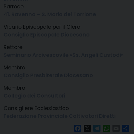
Parroco
41. Ravenna – S. Maria del Torrione
Vicario Episcopale
per il Clero
Consiglio Episcopale Diocesano
Rettore
Seminario Arcivescovile «Ss. Angeli Custodi»
Membro
Consiglio Presbiterale Diocesano
Membro
Collegio dei Consultori
Consigliere Ecclesiastico
Federazione Provinciale Coltivatori Diretti
Facebook
X
Telegram
WhatsAp
Email
C