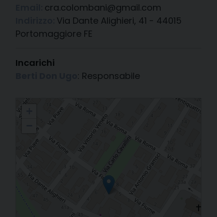
Email:
cra.colombani@gmail.com
Indirizzo:
Via Dante Alighieri, 41 - 44015
Portomaggiore FE
Incarichi
Berti Don Ugo
: Responsabile
Casa Residenza Anziani «G. Colombani»
+
−