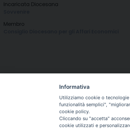
Incaricata Diocesana
Sovvenire
Membro
Consiglio Diocesano per gli Affari Economici
Informativa
Utilizziamo cookie o tecnologie s
funzionalità semplici", "miglior
cookie policy.
Cliccando su "accetta" acconsent
Arcidiocesi di Ravenna-
cookie utilizzati e personalizza