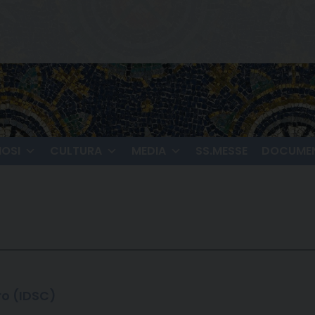
IOSI
CULTURA
MEDIA
SS.MESSE
DOCUMEN
ro (IDSC)