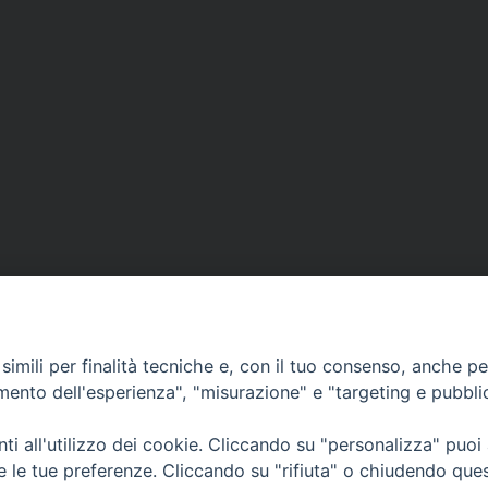
imili per finalità tecniche e, con il tuo consenso, anche per 
amento dell'esperienza", "misurazione" e "targeting e pubbli
i all'utilizzo dei cookie. Cliccando su "personalizza" puoi
CONTATTI
Cervia
re le tue preferenze. Cliccando su "rifiuta" o chiudendo que