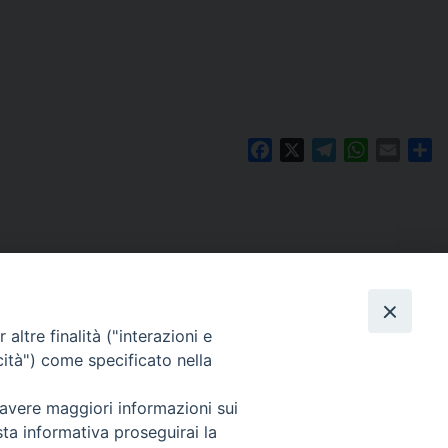
Facebook
X
Telegram
WhatsAp
Email
C
altre finalità ("interazioni e
cità") come specificato nella
 avere maggiori informazioni sui
Per segnalazioni tecniche e aggiornamenti:
sta informativa proseguirai la
webmaster@diocesiravennacervia.it