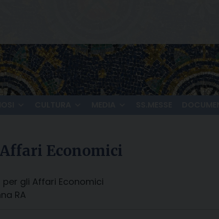
IOSI
CULTURA
MEDIA
SS.MESSE
DOCUMEN
 Affari Economici
per gli Affari Economici
nna RA