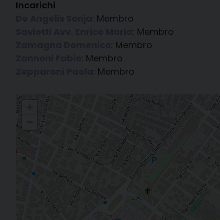
Incarichi
De Angelis Sonja
: Membro
Saviotti Avv. Enrico Maria
: Membro
Zamagna Domenico
: Membro
Zannoni Fabio
: Membro
Zepparoni Paola
: Membro
Consiglio Diocesano per gli Affari Economici
+
−