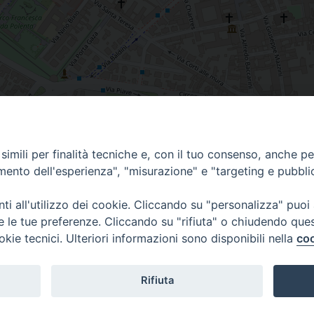
imili per finalità tecniche e, con il tuo consenso, anche per 
amento dell'esperienza", "misurazione" e "targeting e pubbli
i all'utilizzo dei cookie. Cliccando su "personalizza" puoi
re le tue preferenze. Cliccando su "rifiuta" o chiudendo que
okie tecnici. Ulteriori informazioni sono disponibili nella
coo
CONTATTI
Cervia
Piazza Arcivescovado, 1 48121- Ravenna
tel 0544.541655
Rifiuta
curia@diocesiravennacervia.it