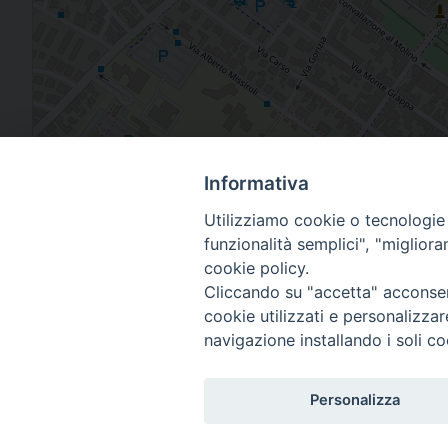
Piazza Arcivescovado, 1 - 48121 Ravenna RA
Informativa
Utilizziamo cookie o tecnologie s
funzionalità semplici", "miglior
cookie policy.
Cliccando su "accetta" acconsent
cookie utilizzati e personalizza
navigazione installando i soli co
Arcidiocesi di Ravenna-
Personalizza