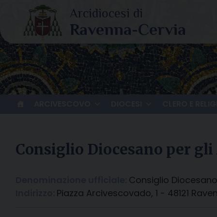
Skip
to
content
ARCIVESCOVO
DIOCESI
CLERO E RELIG
Consiglio Diocesano per gli
Denominazione ufficiale:
Consiglio Diocesano 
Indirizzo:
Piazza Arcivescovado, 1 - 48121 Rave