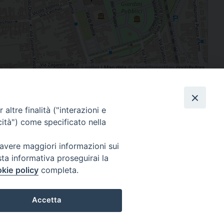
| Map data ©
contributors
Leaflet
OpenStreetMap
Facebook
X
Telegram
WhatsApp
Email
Cond
altre finalità ("interazioni e
cità") come specificato nella
 avere maggiori informazioni sui
sta informativa proseguirai la
kie policy
completa.
Per segnalazioni tecniche e aggiornamenti:
webmaster@diocesiravennacervia.it
Accetta
Preferenze Cookie