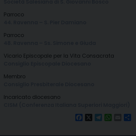
Società Salesiana di S. Giovanni Bosco
Parroco
44. Ravenna – S. Pier Damiano
Parroco
48. Ravenna – Ss. Simone e Giuda
Vicario Episcopale
per la Vita Consacrata
Consiglio Episcopale Diocesano
Membro
Consiglio Presbiterale Diocesano
Incaricato diocesano
CISM (Conferenza Italiana Superiori Maggiori)
Facebook
X
Telegram
WhatsAp
Email
C