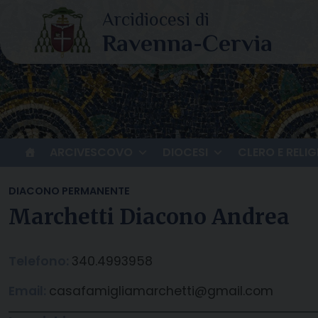
Skip
to
content
ARCIVESCOVO
DIOCESI
CLERO E RELIG
DIACONO PERMANENTE
Marchetti Diacono Andrea
Telefono:
340.4993958
Email:
casafamigliamarchetti@gmail.com