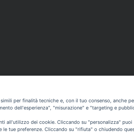
imili per finalità tecniche e, con il tuo consenso, anche per 
amento dell'esperienza", "misurazione" e "targeting e pubbli
i all'utilizzo dei cookie. Cliccando su "personalizza" puoi
CONTATTI
Cervia
re le tue preferenze. Cliccando su "rifiuta" o chiudendo que