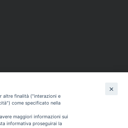
Facebook
X
Telegram
WhatsAp
Email
C
altre finalità ("interazioni e
cità") come specificato nella
 avere maggiori informazioni sui
Per segnalazioni tecniche e aggiornamenti:
sta informativa proseguirai la
webmaster@diocesiravennacervia.it