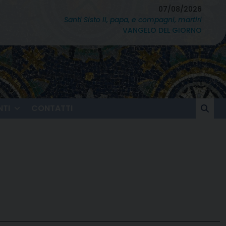
07/08/2026
Santi Sisto II, papa, e compagni, martiri
VANGELO DEL GIORNO
TI
CONTATTI