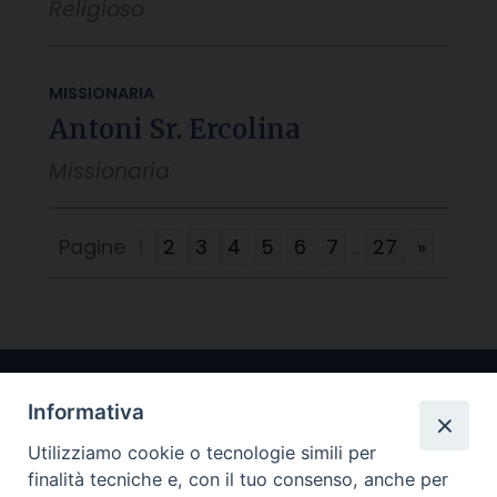
Religioso
MISSIONARIA
Antoni Sr. Ercolina
Missionaria
Pagine
1
2
3
4
5
6
7
...
27
»
Informativa
Utilizziamo cookie o tecnologie simili per
finalità tecniche e, con il tuo consenso, anche per