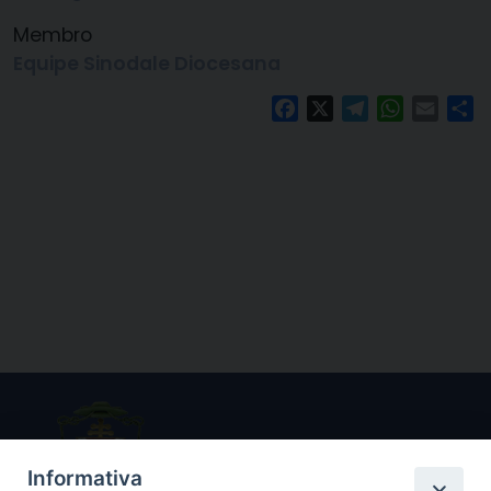
Membro
Equipe Sinodale Diocesana
Facebook
X
Telegram
WhatsAp
Email
C
Informativa