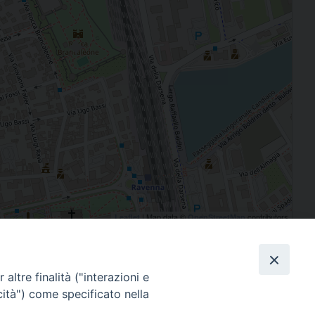
| Map data ©
contributors
Leaflet
OpenStreetMap
Facebook
X
Telegram
WhatsApp
Email
Cond
altre finalità ("interazioni e
cità") come specificato nella