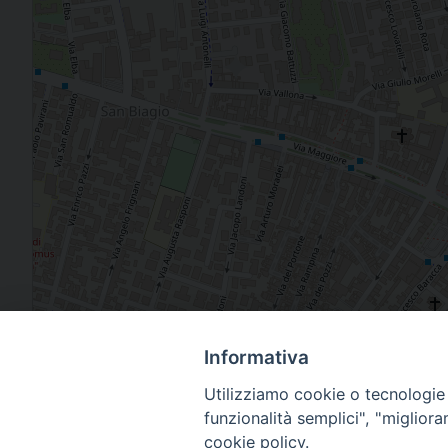
Via Pietro Alighieri, 4 - 48121 Ravenna RA
Informativa
Utilizziamo cookie o tecnologie s
funzionalità semplici", "miglior
cookie policy.