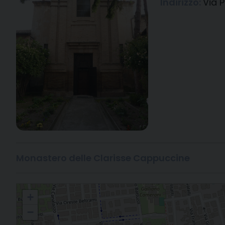
Indirizzo:
Via P
Monastero delle Clarisse Cappuccine
Ravenna - Chiesa di S. Apollinare in Veclo
+
−