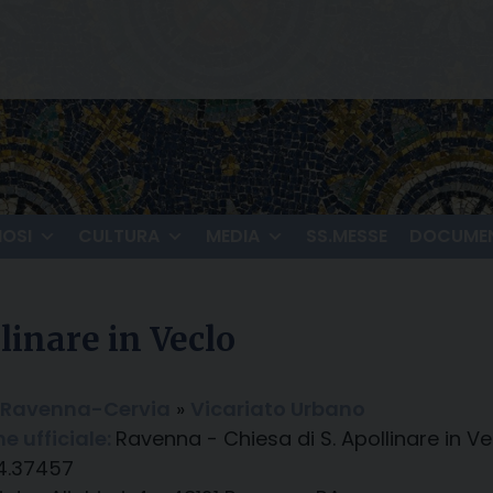
IOSI
CULTURA
MEDIA
SS.MESSE
DOCUMEN
linare in Veclo
i Ravenna-Cervia
»
Vicariato Urbano
 ufficiale:
Ravenna - Chiesa di S. Apollinare in Ve
4.37457