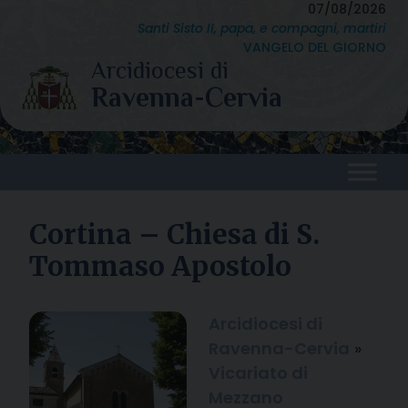
Skip
07/08/2026
Santi Sisto II, papa, e compagni, martiri
to
VANGELO DEL GIORNO
content
Cortina – Chiesa di S.
Tommaso Apostolo
Arcidiocesi di
Ravenna-Cervia
»
Vicariato di
Mezzano