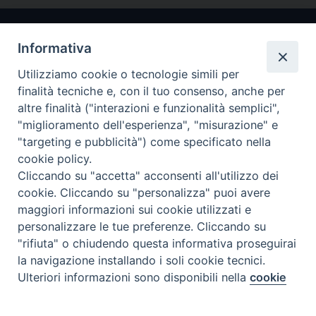
Informativa
Utilizziamo cookie o tecnologie simili per
finalità tecniche e, con il tuo consenso, anche per
altre finalità ("interazioni e funzionalità semplici",
"miglioramento dell'esperienza", "misurazione" e
Arcidiocesi di Ravenna-Cervia
"targeting e pubblicità") come specificato nella
cookie policy.
CONTATTI
Cliccando su "accetta" acconsenti all'utilizzo dei
Piazza Arcivescovado, 1 48121- Ravenna
cookie. Cliccando su "personalizza" puoi avere
tel 0544.541655
maggiori informazioni sui cookie utilizzati e
curia@diocesiravennacervia.it
personalizzare le tue preferenze. Cliccando su
"rifiuta" o chiudendo questa informativa proseguirai
la navigazione installando i soli cookie tecnici.
Per segnalazioni tecniche e aggiornamenti:
Ulteriori informazioni sono disponibili nella
cookie
Preferenze Cookie
webmaster@diocesiravennacervia.it
policy
completa.