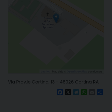
| Map data ©
contributors
Leaflet
OpenStreetMap
Via Prov.le Cortina, 13 - 48026 Cortina RA
Facebook
X
Telegram
WhatsApp
Email
Cond