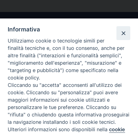
Informativa
Utilizziamo cookie o tecnologie simili per
finalità tecniche e, con il tuo consenso, anche per
altre finalità ("interazioni e funzionalità semplici",
"miglioramento dell'esperienza", "misurazione" e
Arcidiocesi di Ravenna-Cervia
"targeting e pubblicità") come specificato nella
cookie policy.
CONTATTI
Cliccando su "accetta" acconsenti all'utilizzo dei
Piazza Arcivescovado, 1 48121- Ravenna
cookie. Cliccando su "personalizza" puoi avere
tel 0544.541655
maggiori informazioni sui cookie utilizzati e
curia@diocesiravennacervia.it
personalizzare le tue preferenze. Cliccando su
"rifiuta" o chiudendo questa informativa proseguirai
la navigazione installando i soli cookie tecnici.
Per segnalazioni tecniche e aggiornamenti:
Ulteriori informazioni sono disponibili nella
cookie
Preferenze Cookie
webmaster@diocesiravennacervia.it
policy
completa.