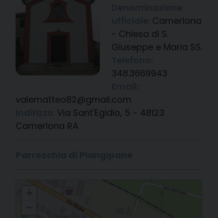
Denominazione
ufficiale:
Camerlona
- Chiesa di S.
Giuseppe e Maria SS.
Telefono:
348.3669943
Email:
valematteo82@gmail.com
Indirizzo:
Via Sant'Egidio, 5 - 48123
Camerlona RA
Parrocchia di Piangipane
Camerlona - Chiesa di S. Giuseppe e Maria SS.
+
−