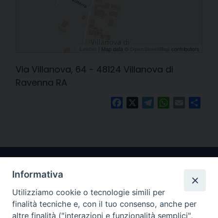
| Map data ©
contributors
Leaflet
OpenStreetMap
Via Villanova, 64 - 48124 Villanova di
Ravenna RA
Facebook
X
Telegram
WhatsApp
Email
Cond
Informativa
Utilizziamo cookie o tecnologie simili per
finalità tecniche e, con il tuo consenso, anche per
altre finalità ("interazioni e funzionalità semplici",