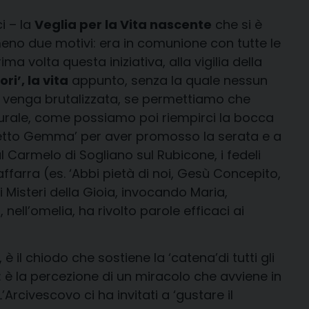
i – la
Veglia per la Vita nascente
che si è
meno due motivi: era in comunione con tutte le
ma volta questa iniziativa, alla vigilia della
i’, la vita
appunto, senza la quale nessun
ta venga brutalizzata, se permettiamo che
aturale, come possiamo poi riempirci la bocca
Progetto Gemma’ per aver promosso la serata e a
 Carmelo di Sogliano sul Rubicone, i fedeli
ffarra (es. ‘Abbi pietà di noi, Gesù Concepito,
Misteri della Gioia, invocando Maria,
 nell’omelia, ha rivolto parole efficaci ai
è il chiodo che sostiene la ‘catena’di tutti gli
 è la percezione di un miracolo che avviene in
rcivescovo ci ha invitati a ‘gustare il