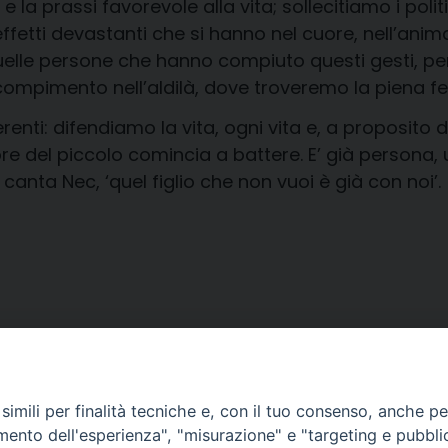
 la prassi favorevole alla vita; sollecitiamo i politi
fetti devastanti che si hanno nel cuore, nell’anim
quelle persone che hanno compiuto questi gesti, per
 compimento nell’aldilà, dove troveremo la piena feli
enti: difendiamo la vita, ogni vita e, a proposito d
ore del piccolo comincia a battere. E’ già persona
canta Nec, ‘quel figlio che non vuoi è già con noi’.
e
imili per finalità tecniche e, con il tuo consenso, anche per 
amento dell'esperienza", "misurazione" e "targeting e pubbli