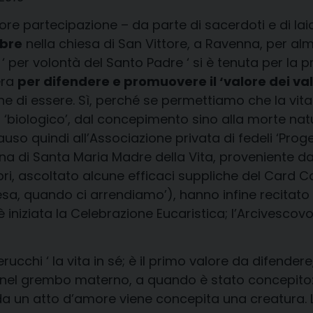
e partecipazione – da parte di sacerdoti e di laic
mbre
nella chiesa di San Vittore, a Ravenna, per al
 per volontà del Santo Padre ‘ si è tenuta per la pri
era
per difendere e promuovere il ‘valore dei valor
ne di essere. Sì, perché se permettiamo che la vi
o ‘biologico’, dal concepimento sino alla morte n
n plauso quindi all’Associazione privata di fedeli ‘
a di Santa Maria Madre della Vita, proveniente dal
ri, ascoltato alcune efficaci suppliche del Card Ca
 quando ci arrendiamo’), hanno infine recitato i 
 è iniziata la Celebrazione Eucaristica; l’Arcivescovo,
chi ‘ la vita in sé; è il primo valore da difendere, 
ù nel grembo materno, a quando è stato concepito:
da un atto d’amore viene concepita una creatura. L’A