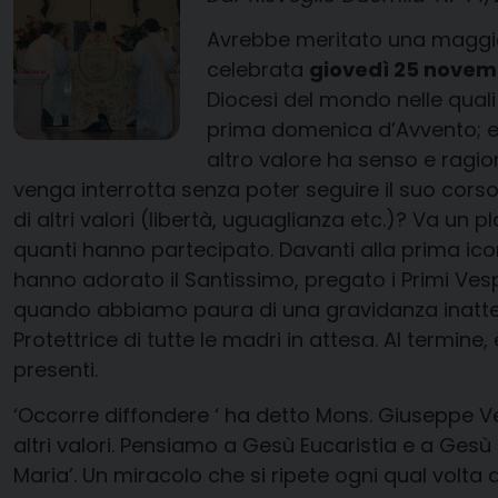
Avrebbe meritato una maggior
celebrata
giovedì 25 nove
Diocesi del mondo nelle quali ‘
prima domenica d’Avvento; 
altro valore ha senso e ragio
venga interrotta senza poter seguire il suo cors
di altri valori (libertà, uguaglianza etc.)? Va u
quanti hanno partecipato. Davanti alla prima icon
hanno adorato il Santissimo, pregato i Primi Vesp
quando abbiamo paura di una gravidanza inattesa,
Protettrice di tutte le madri in attesa. Al termine,
presenti.
‘Occorre diffondere ‘ ha detto Mons. Giuseppe Veruc
altri valori. Pensiamo a Gesù Eucaristia e a Ges
Maria’. Un miracolo che si ripete ogni qual volta 