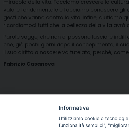
miracolo della vita. Facciamo crescere la cultura e
valore fondamentale e facciamo conoscere gli ef
gesti che vanno contro la vita. Infine, aiutiamo 
ricordiamoci tutti che la bellezza della vita avrà
Parole sagge, che non ci possono lasciare indiffer
che, già pochi giorni dopo il concepimento, il cu
il suo diritto a nascere va tutelato, perché, come 
Fabrizio Casanova
ARTICOLI CORRELATI:
Informativa
In preghiera con il mondo per la Vita nascent
Utilizziamo cookie o tecnologie s
funzionalità semplici", "miglior