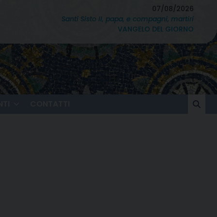
07/08/2026
Santi Sisto II, papa, e compagni, martiri
VANGELO DEL GIORNO
TI
CONTATTI