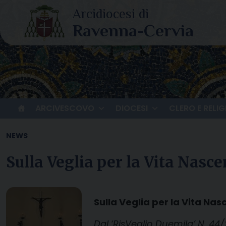
Skip
to
content
ARCIVESCOVO
DIOCESI
CLERO E RELIG
NEWS
Sulla Veglia per la Vita Nasce
Sulla Veglia per la Vita Nas
Dal ‘RisVeglio Duemila’ N. 44