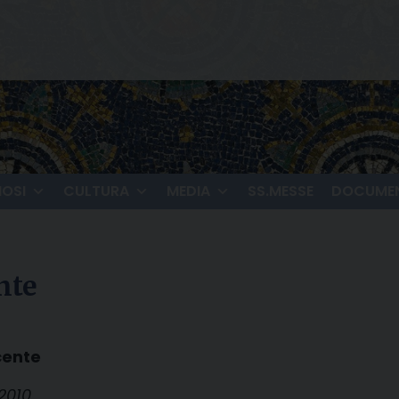
IOSI
CULTURA
MEDIA
SS.MESSE
DOCUMEN
nte
cente
/2010