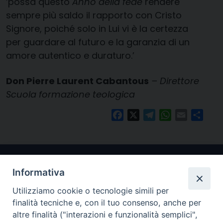
‘possa questo
Anno della fede
rendere
sempre più saldo il rapporto con Cristo
Signore, poiché solo in Lui vi è la certezza
per guardare al futuro e la garanzia di un
amore autentico e duraturo.’
Don Pierre Laurent Cabantous
– Direttore
Scuola formazione teologica
Facebook
X
Telegram
WhatsApp
Email
Condi
Informativa
Utilizziamo cookie o tecnologie simili per
finalità tecniche e, con il tuo consenso, anche per
altre finalità ("interazioni e funzionalità semplici",