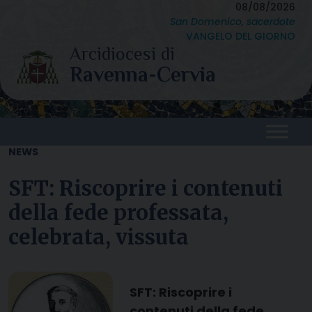
Skip
08/08/2026
San Domenico, sacerdote
to
VANGELO DEL GIORNO
content
NEWS
SFT: Riscoprire i contenuti
della fede professata,
celebrata, vissuta
SFT: Riscoprire i
contenuti della fede