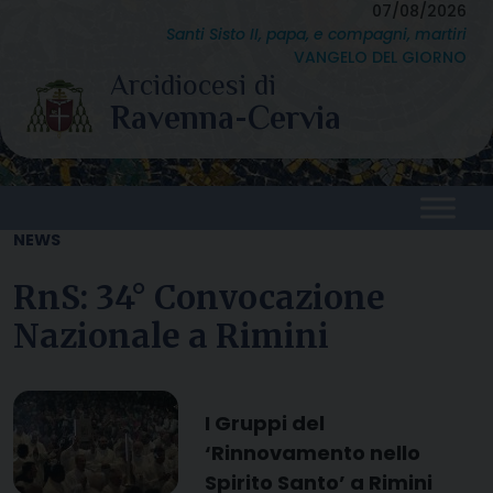
Skip
07/08/2026
Santi Sisto II, papa, e compagni, martiri
to
VANGELO DEL GIORNO
content
NEWS
RnS: 34° Convocazione
Nazionale a Rimini
I Gruppi del
‘
Rinnovamento nello
Spirito Santo’ a Rimini