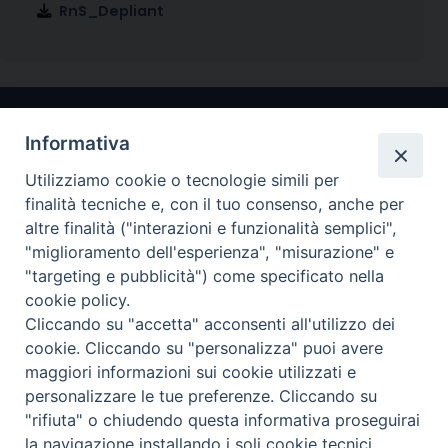
RnS_Depliant
Informativa
Utilizziamo cookie o tecnologie simili per
finalità tecniche e, con il tuo consenso, anche per
altre finalità ("interazioni e funzionalità semplici",
"miglioramento dell'esperienza", "misurazione" e
Arcidiocesi di Ravenna-Cervia
"targeting e pubblicità") come specificato nella
cookie policy.
CONTATTI
Cliccando su "accetta" acconsenti all'utilizzo dei
Piazza Arcivescovado, 1 48121- Ravenna
cookie. Cliccando su "personalizza" puoi avere
tel 0544.541655
maggiori informazioni sui cookie utilizzati e
curia@diocesiravennacervia.it
personalizzare le tue preferenze. Cliccando su
"rifiuta" o chiudendo questa informativa proseguirai
la navigazione installando i soli cookie tecnici.