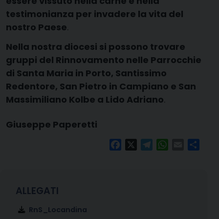
essere vissuto nella carne e nella
testimonianza per invadere la vita del
nostro Paese
.
Nella nostra diocesi si possono trovare
gruppi del Rinnovamento nelle Parrocchie
di Santa Maria in Porto, Santissimo
Redentore, San Pietro in Campiano e San
Massimiliano Kolbe a Lido Adriano
.
Giuseppe Paperetti
Facebook
X
Telegram
WhatsApp
Email
Condi
RnS_Locandina