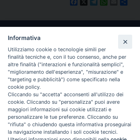
Facebook
X
Telegram
WhatsApp
Email
Condi
Informativa
Utilizziamo cookie o tecnologie simili per
finalità tecniche e, con il tuo consenso, anche per
altre finalità ("interazioni e funzionalità semplici",
"miglioramento dell'esperienza", "misurazione" e
Arcidiocesi di Ravenna-Cervia
"targeting e pubblicità") come specificato nella
cookie policy.
CONTATTI
Cliccando su "accetta" acconsenti all'utilizzo dei
Piazza Arcivescovado, 1 48121- Ravenna
cookie. Cliccando su "personalizza" puoi avere
tel 0544.541655
maggiori informazioni sui cookie utilizzati e
curia@diocesiravennacervia.it
personalizzare le tue preferenze. Cliccando su
"rifiuta" o chiudendo questa informativa proseguirai
la navigazione installando i soli cookie tecnici.
Per segnalazioni tecniche e aggiornamenti:
Ulteriori informazioni sono disponibili nella
cookie
Preferenze Cookie