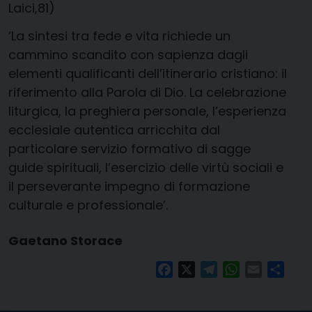
Laici,81)
‘La sintesi tra fede e vita richiede un
cammino scandito con sapienza dagli
elementi qualificanti dell’itinerario cristiano: il
riferimento alla Parola di Dio. La celebrazione
liturgica, la preghiera personale, l’esperienza
ecclesiale autentica arricchita dal
particolare servizio formativo di sagge
guide spirituali, l’esercizio delle virtù sociali e
il perseverante impegno di formazione
culturale e professionale’.
Gaetano Storace
Facebook
X
Telegram
WhatsApp
Email
Condi