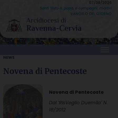
Skip
07/08/2026
Santi Sisto II, papa, e compagni, martiri
to
VANGELO DEL GIORNO
content
NEWS
Novena di Pentecoste
Novena di Pentecoste
Dal ‘RisVeglio Duemila’ N.
18/2012