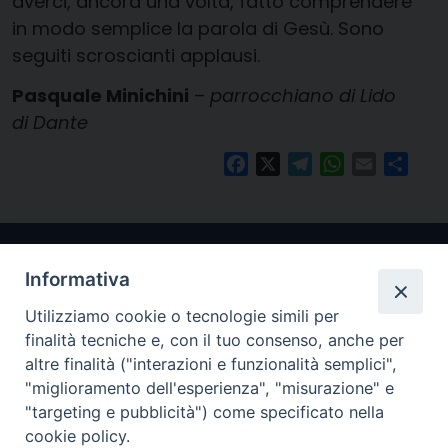
averci, ancora una volta, fatto comprendere
in modo semplice la parola di Gesù. Sono
seguiti scroscianti applausi.
Pasquale Minichini
–
parrocchiano di Lido
di Dante
Facebook
X
Telegram
WhatsApp
Email
Condi
Informativa
Utilizziamo cookie o tecnologie simili per
finalità tecniche e, con il tuo consenso, anche per
altre finalità ("interazioni e funzionalità semplici",
"miglioramento dell'esperienza", "misurazione" e
Arcidiocesi di Ravenna-Cervia
"targeting e pubblicità") come specificato nella
cookie policy.