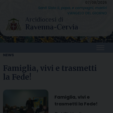
Skip
07/08/2026
Santi Sisto II, papa, e compagni, martiri
to
VANGELO DEL GIORNO
content
NEWS
Famiglia, vivi e trasmetti
la Fede!
Famiglia, vivi e
trasmetti la Fede!