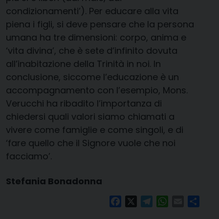
condizionamenti’). Per educare alla vita
piena i figli, si deve pensare che la persona
umana ha tre dimensioni: corpo, anima e
‘vita divina’, che è sete d’infinito dovuta
all’inabitazione della Trinità in noi. In
conclusione, siccome l’educazione è un
accompagnamento con l’esempio, Mons.
Verucchi ha ribadito l’importanza di
chiedersi quali valori siamo chiamati a
vivere come famiglie e come singoli, e di
‘fare quello che il Signore vuole che noi
facciamo’.
Stefania Bonadonna
Facebook
X
Telegram
WhatsApp
Email
Condi