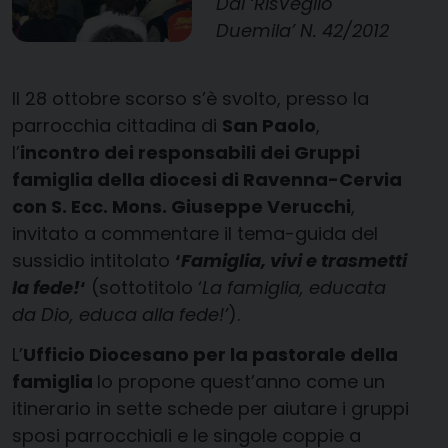
Dal ‘RisVeglio
Duemila’ N. 42/2012
Il 28 ottobre scorso s’è svolto, presso la
parrocchia cittadina di
San Paolo
,
l’
incontro dei responsabili dei Gruppi
famiglia della diocesi di Ravenna-Cervia
con S. Ecc. Mons. Giuseppe Verucchi
,
invitato a commentare il tema-guida del
sussidio intitolato
‘
Famiglia, vivi e trasmetti
la fede!
‘
(sottotitolo ‘
La famiglia, educata
da Dio, educa alla fede!’
).
L’
Ufficio Diocesano per la pastorale della
famiglia
lo propone quest’anno come un
itinerario in sette schede per aiutare i gruppi
sposi parrocchiali e le singole coppie a