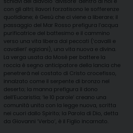
schiavi del diavolo ‘divisore’ dentro di noi e
con gli altri; ilavori forzatisono le sofferenze
quotidiane; è Gesù che ci viene a liberare; il
passaggio del Mar Rosso prefigura l’acqua
purificatrice del battesimo e il cammino
verso una vita libera dai peccati (‘cavalli e
cavalieri’ egiziani), una vita nuova e divina.
La verga usata da Mosè per battere la
roccia è segno anticipatore della lancia che
penetrerà nel costato di Cristo crocefisso,
innalzato come il serpente di bronzo nel
deserto; la manna prefigura il dono
dell’Eucaristia; ‘le 10 parole’ creano una
comunità unita con la legge nuova, scritta
nei cuori dallo Spirito; la Parola di Dio, detta
da Giovanni ‘Verbo’, è il Figlio incarnato.