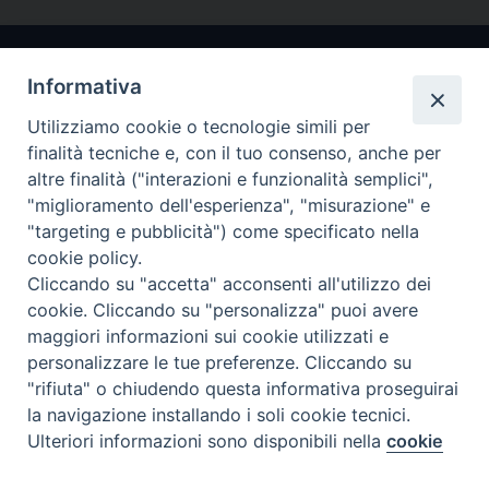
Informativa
Utilizziamo cookie o tecnologie simili per
finalità tecniche e, con il tuo consenso, anche per
altre finalità ("interazioni e funzionalità semplici",
"miglioramento dell'esperienza", "misurazione" e
Arcidiocesi di Ravenna-Cervia
"targeting e pubblicità") come specificato nella
cookie policy.
CONTATTI
Cliccando su "accetta" acconsenti all'utilizzo dei
Piazza Arcivescovado, 1 48121- Ravenna
cookie. Cliccando su "personalizza" puoi avere
tel 0544.541655
maggiori informazioni sui cookie utilizzati e
curia@diocesiravennacervia.it
personalizzare le tue preferenze. Cliccando su
"rifiuta" o chiudendo questa informativa proseguirai
la navigazione installando i soli cookie tecnici.
Per segnalazioni tecniche e aggiornamenti:
Ulteriori informazioni sono disponibili nella
cookie
Preferenze Cookie
webmaster@diocesiravennacervia.it
policy
completa.