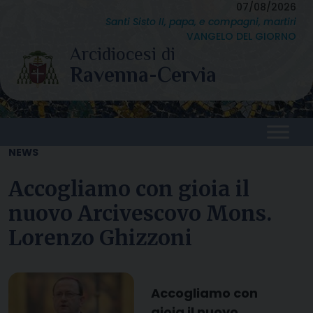
Skip
07/08/2026
Santi Sisto II, papa, e compagni, martiri
to
VANGELO DEL GIORNO
content
NEWS
Accogliamo con gioia il
nuovo Arcivescovo Mons.
Lorenzo Ghizzoni
Accogliamo con
gioia il nuovo