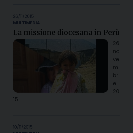
26/11/2015
MULTIMEDIA
La missione diocesana in Perù
26
no
ve
m
br
e
20
15
10/11/2015