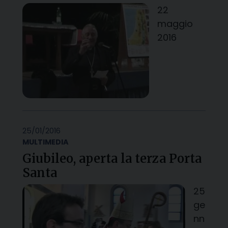
22
maggio
2016
25/01/2016
MULTIMEDIA
Giubileo, aperta la terza Porta
Santa
25
ge
nn