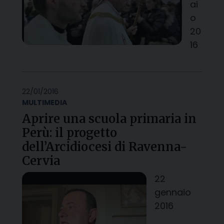
ai
o
20
16
22/01/2016
MULTIMEDIA
Aprire una scuola primaria in
Perù: il progetto
dell’Arcidiocesi di Ravenna-
Cervia
22
gennaio
2016