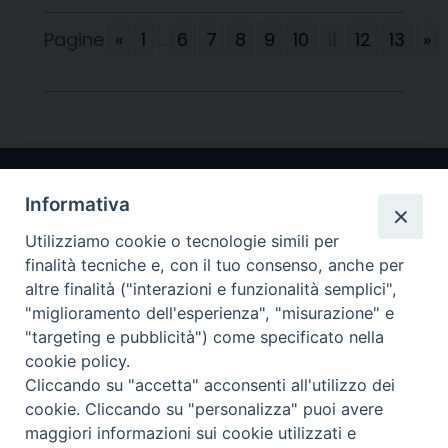
Pagine
«
1
...
6
7
8
9
10
11
12
13
»
Informativa
Utilizziamo cookie o tecnologie simili per
finalità tecniche e, con il tuo consenso, anche per
altre finalità ("interazioni e funzionalità semplici",
"miglioramento dell'esperienza", "misurazione" e
Arcidiocesi di Ravenna-Cervia
"targeting e pubblicità") come specificato nella
cookie policy.
CONTATTI
Cliccando su "accetta" acconsenti all'utilizzo dei
Piazza Arcivescovado, 1 48121- Ravenna
cookie. Cliccando su "personalizza" puoi avere
tel 0544.541655
maggiori informazioni sui cookie utilizzati e
curia@diocesiravennacervia.it