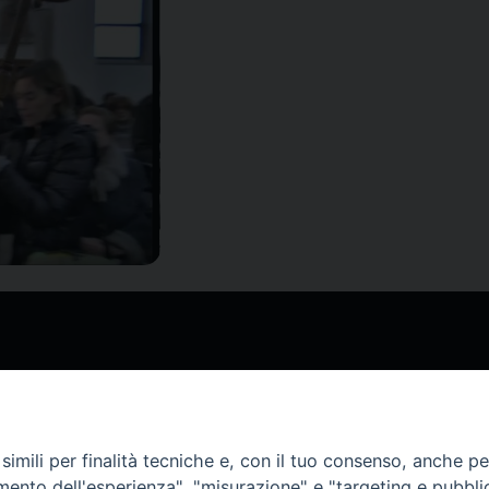
imili per finalità tecniche e, con il tuo consenso, anche per 
amento dell'esperienza", "misurazione" e "targeting e pubbli