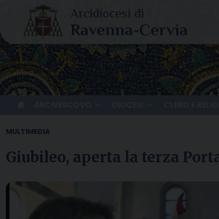
Skip
to
content
ARCIVESCOVO
DIOCESI
CLERO E RELIG
MULTIMEDIA
Giubileo, aperta la terza Port