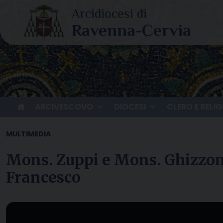
Skip
to
content
ARCIVESCOVO
DIOCESI
CLERO E RELIG
MULTIMEDIA
Mons. Zuppi e Mons. Ghizzoni 
Francesco