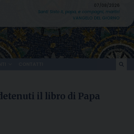
07/08/2026
Santi Sisto II, papa, e compagni, martiri
VANGELO DEL GIORNO
TI
CONTATTI
tenuti il libro di Papa