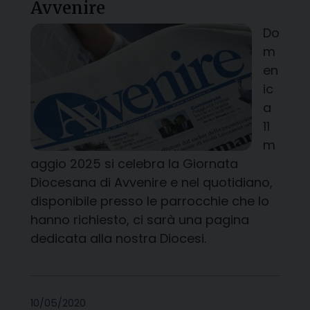
Avvenire
Do
m
en
ic
a
11
m
aggio 2025 si celebra la Giornata
Diocesana di Avvenire e nel quotidiano,
disponibile presso le parrocchie che lo
hanno richiesto, ci sarà una pagina
dedicata alla nostra Diocesi.
10/05/2020