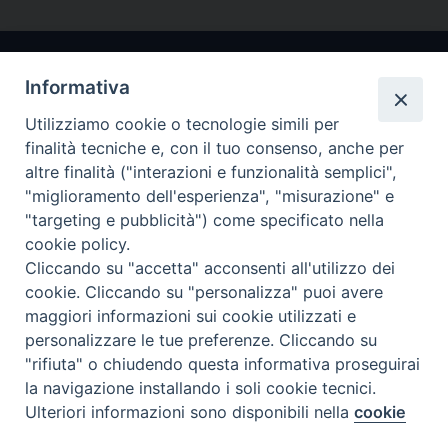
Informativa
Utilizziamo cookie o tecnologie simili per
finalità tecniche e, con il tuo consenso, anche per
altre finalità ("interazioni e funzionalità semplici",
"miglioramento dell'esperienza", "misurazione" e
Arcidiocesi di Ravenna-Cervia
"targeting e pubblicità") come specificato nella
cookie policy.
CONTATTI
Cliccando su "accetta" acconsenti all'utilizzo dei
Piazza Arcivescovado, 1 48121- Ravenna
cookie. Cliccando su "personalizza" puoi avere
tel 0544.541655
maggiori informazioni sui cookie utilizzati e
curia@diocesiravennacervia.it
personalizzare le tue preferenze. Cliccando su
"rifiuta" o chiudendo questa informativa proseguirai
la navigazione installando i soli cookie tecnici.
Per segnalazioni tecniche e aggiornamenti:
Ulteriori informazioni sono disponibili nella
cookie
Preferenze Cookie
webmaster@diocesiravennacervia.it
policy
completa.