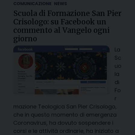
COMUNICAZIONE
NEWS
Scuola di Formazione San Pier
Crisologo: su Facebook un
commento al Vangelo ogni
giorno
La
Sc
uo
la
di
Fo
r
mazione Teologica San Pier Crisologo,
che in questo momento di emergenza
Coronavirus, ha dovuto sospendere i
corsi e le attività ordinarie, ha iniziato a