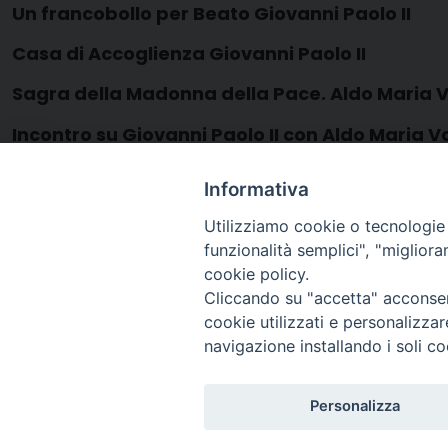
Un francobollo per Beato Giovanni Paolo II
Casa di Accoglienza Giovanni Paolo II
Sagra della Madonna della Pace. Aldo Maria V
Incontro su Giovanni Paolo II con Aldo Maria Va
Incontro su Giovanni Paolo II con Mons.
Cieleck
Informativa
Beato Giovanni Paolo II: un Papa nella storia
Utilizziamo cookie o tecnologie s
funzionalità semplici", "miglior
cookie policy.
Cliccando su "accetta" acconsent
cookie utilizzati e personalizza
navigazione installando i soli co
Arcidiocesi di Ravenna-
Personalizza