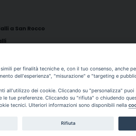
alli a San Rocco
lli
i
imili per finalità tecniche e, con il tuo consenso, anche per 
amento dell'esperienza", "misurazione" e "targeting e pubbli
i all'utilizzo dei cookie. Cliccando su "personalizza" puoi
re le tue preferenze. Cliccando su "rifiuta" o chiudendo que
okie tecnici. Ulteriori informazioni sono disponibili nella
coo
CONTATTI
Cervia
Piazza Arcivescovado, 1 48121- Ravenna
tel 0544.541655
Rifiuta
curia@diocesiravennacervia.it