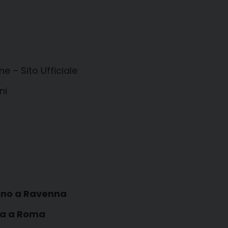
e – Sito Ufficiale
ni
orno a Ravenna
via a Roma