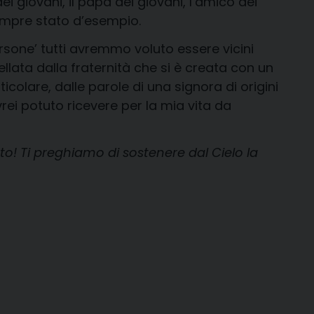
 giovani, il papà dei giovani, l’amico dei
sempre stato d’esempio.
ersone’ tutti avremmo voluto essere vicini
llata dalla fraternità che si è creata con un
icolare, dalle parole di una signora di origini
ei potuto ricevere per la mia vita da
to! Ti preghiamo di sostenere dal Cielo la