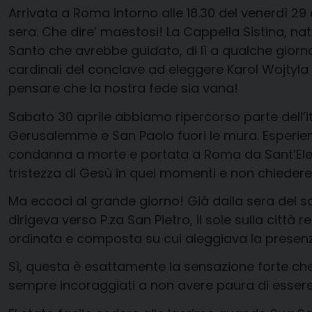
Arrivata a Roma intorno alle 18.30 del venerdì 29 
sera. Che dire’ maestosi! La Cappella Sistina, nat
Santo che avrebbe guidato, di lì a qualche giorno,
cardinali del conclave ad eleggere Karol Wojtyla 
pensare che la nostra fede sia vana!
Sabato 30 aprile abbiamo ripercorso parte dell’iti
Gerusalemme e San Paolo fuori le mura. Esperienz
condanna a morte e portata a Roma da Sant’Elena
tristezza di Gesù in quei momenti e non chiedere 
Ma eccoci al grande giorno! Già dalla sera del sab
dirigeva verso P.za San Pietro, il sole sulla città
ordinata e composta su cui aleggiava la presenza 
Sì, questa è esattamente la sensazione forte ch
sempre incoraggiati a non avere paura di essere c