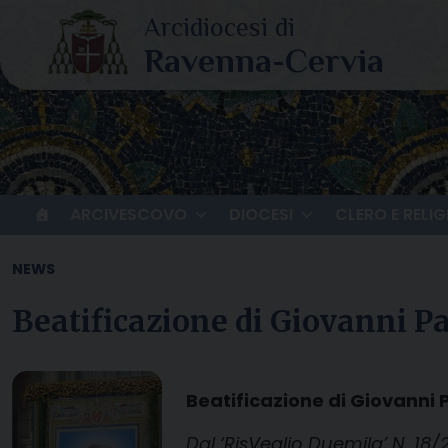
Skip
to
content
ARCIVESCOVO
DIOCESI
CLERO E RELIG
NEWS
Beatificazione di Giovanni P
Beatificazione di Giovanni 
Dal ‘RisVeglio Duemila’ N. 18/2