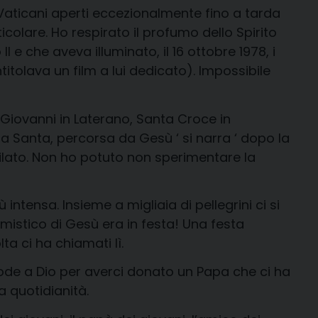
i Vaticani aperti eccezionalmente fino a tarda
colare. Ho respirato il profumo dello Spirito
e che aveva illuminato, il 16 ottobre 1978, i
itolava un film a lui dedicato). Impossibile
n Giovanni in Laterano, Santa Croce in
a Santa, percorsa da Gesù ‘ si narra ‘ dopo la
ilato. Non ho potuto non sperimentare la
ntensa. Insieme a migliaia di pellegrini ci si
o mistico di Gesù era in festa! Una festa
a ci ha chiamati lì.
ode a Dio per averci donato un Papa che ci ha
a quotidianità.