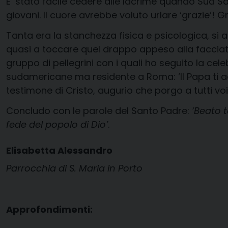
E’ stato facile cedere alle lacrime quando Sua Sa
giovani. Il cuore avrebbe voluto urlare ‘grazie’!
Tanta era la stanchezza fisica e psicologica, si 
quasi a toccare quel drappo appeso alla facciata 
gruppo di pellegrini con i quali ho seguito la cele
sudamericane ma residente a Roma: ‘Il Papa ti ac
testimone di Cristo, augurio che porgo a tutti voi 
Concludo con le parole del Santo Padre:
‘Beato 
fede del popolo di Dio’
.
Elisabetta Alessandro
Parrocchia di S. Maria in Porto
Approfondimenti: