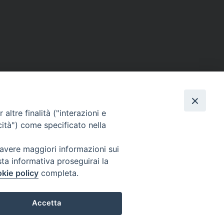
altre finalità ("interazioni e
cità") come specificato nella
Facebook
X
Telegram
WhatsApp
Email
Condi
 avere maggiori informazioni sui
sta informativa proseguirai la
kie policy
completa.
Per segnalazioni tecniche e aggiornamenti:
webmaster@diocesiravennacervia.it
Accetta