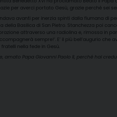
ntità Benedetto XVI ha proclamato Beato il Papa dei
 Grazie per averci portato Gesù, grazie perché sei 
andava avanti per inerzia spinti dalla fiumana di p
della Basilica di San Pietro. Stanchezza poi cance
brazione attraverso una radiolina e, rimossa in part
compagnerà sempre!’. E’ il più bell’augurio che avr
fratelli nella fede in Gesù.
te, amato Papa Giovanni Paolo II, perché hai credu