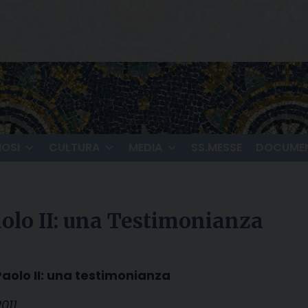
IOSI
CULTURA
MEDIA
SS.MESSE
DOCUMEN
aolo II: una Testimonianza
Paolo II: una testimonianza
011