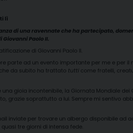
i lì
nza di una ravennate che ha partecipato, domenic
i Giovanni Paolo II.
atificazione di Giovanni Paolo II.
ere parte ad un evento importante per me e per il 
 che da subito ha trattato
tutti
come fratelli, creat
 una gioia incontenibile, la Giornata Mondiale dei
sto, grazie soprattutto a lui. Sempre mi sentivo ab
 mail inviate per trovare un albergo disponibile ad 
quasi tre giorni di intensa fede.