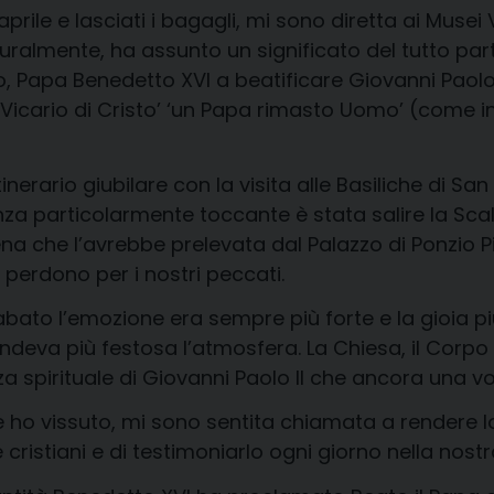
aprile e lasciati i bagagli, mi sono diretta ai Muse
uralmente, ha assunto un significato del tutto parti
 Papa Benedetto XVI a beatificare Giovanni Paolo II 
Vicario di Cristo’ ‘un Papa rimasto Uomo’ (come int
nerario giubilare con la visita alle Basiliche di Sa
a particolarmente toccante è stata salire la Scal
 che l’avrebbe prelevata dal Palazzo di Ponzio P
perdono per i nostri peccati.
ato l’emozione era sempre più forte e la gioia più i
 rendeva più festosa l’atmosfera. La Chiesa, il Corp
spirituale di Giovanni Paolo II che ancora una volt
e ho vissuto, mi sono sentita chiamata a rendere l
ristiani e di testimoniarlo ogni giorno nella nostr