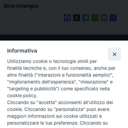
Sirio Stampa
Facebook
X
Telegram
WhatsApp
Email
Condi
Informativa
Utilizziamo cookie o tecnologie simili per
finalità tecniche e, con il tuo consenso, anche per
altre finalità ("interazioni e funzionalità semplici",
"miglioramento dell'esperienza", "misurazione" e
Arcidiocesi di Ravenna-Cervia
"targeting e pubblicità") come specificato nella
cookie policy.
CONTATTI
Cliccando su "accetta" acconsenti all'utilizzo dei
Piazza Arcivescovado, 1 48121- Ravenna
cookie. Cliccando su "personalizza" puoi avere
tel 0544.541655
maggiori informazioni sui cookie utilizzati e
curia@diocesiravennacervia.it
personalizzare le tue preferenze. Cliccando su