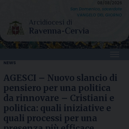
Skip
08/08/2026
San Domenico, sacerdote
to
VANGELO DEL GIORNO
content
NEWS
AGESCI – Nuovo slancio di
pensiero per una politica
da rinnovare – Cristiani e
politica: quali iniziative e
quali processi per una
presenza più efficace