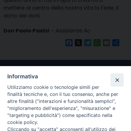
mettere al centro della nostra vita la Fede, il
dono dei doni.
Don Paolo Pasini
– Assistente Ac
Facebook
X
Telegram
WhatsApp
Email
Condi
Informativa
Utilizziamo cookie o tecnologie simili per
finalità tecniche e, con il tuo consenso, anche per
altre finalità ("interazioni e funzionalità semplici",
"miglioramento dell'esperienza", "misurazione" e
Arcidiocesi di Ravenna-Cervia
"targeting e pubblicità") come specificato nella
cookie policy.
CONTATTI
Cliccando su "accetta" acconsenti all'utilizzo dei